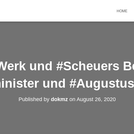
HOME
erk und #Scheuers Be
inister und #AugustusI
Published by
dokmz
on
August 26, 2020