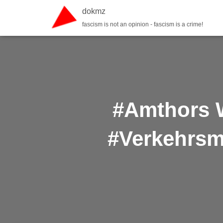
dokmz
fascism is not an opinion - fascism is a crime!
#Amthors W
#Verkehrsm