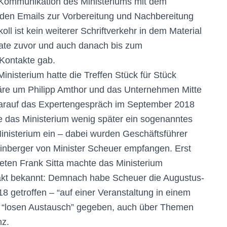
 Kommunikation des Ministeriums mit dem
den Emails zur Vorbereitung und Nachbereitung
ll ist kein weiterer Schriftverkehr in dem Material
nate zuvor und auch danach bis zum
 Kontakte gab.
nisterium hatte die Treffen Stück für Stück
färe um Philipp Amthor und das Unternehmen Mitte
 darauf das Expertengespräch im September 2018
te das Ministerium wenig später ein sogenanntes
inisterium ein – dabei wurden Geschäftsführer
nberger von Minister Scheuer empfangen. Erst
eten Frank Sitta machte das Ministerium
takt bekannt: Demnach habe Scheuer die Augustus-
18 getroffen – “auf einer Veranstaltung in einem
s “losen Austausch” gegeben, auch über Themen
nz.