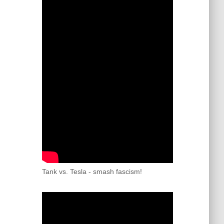
Tank vs. Tesla - smash fascism!