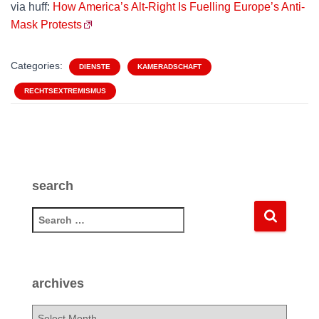
via huff:
How America’s Alt-Right Is Fuelling Europe’s Anti-
Mask Protests
Categories:
DIENSTE
KAMERADSCHAFT
RECHTSEXTREMISMUS
search
S
e
a
r
c
archives
h
f
a