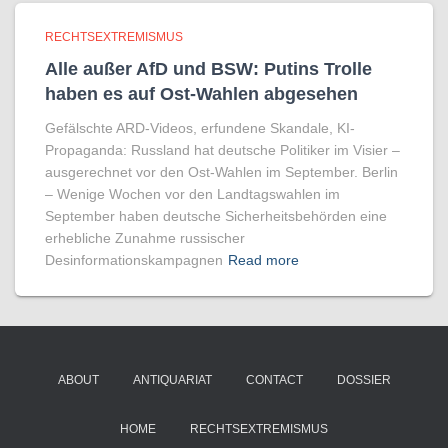
RECHTSEXTREMISMUS
Alle außer AfD und BSW: Putins Trolle
haben es auf Ost-Wahlen abgesehen
Gefälschte ARD-Videos, erfundene Skandale, KI-
Propaganda: Russland hat deutsche Politiker im Visier –
ausgerechnet vor den Ost-Wahlen im September. Berlin
– Wenige Wochen vor den Landtagswahlen im
September haben deutsche Sicherheitsbehörden eine
erhebliche Zunahme russischer
Desinformationskampagnen
Read more
ABOUT
ANTIQUARIAT
CONTACT
DOSSIER
HOME
RECHTSEXTREMISMUS