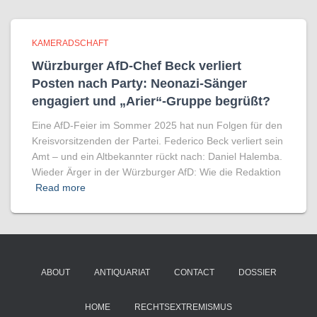
KAMERADSCHAFT
Würzburger AfD-Chef Beck verliert
Posten nach Party: Neonazi-Sänger
engagiert und „Arier“-Gruppe begrüßt?
Eine AfD-Feier im Sommer 2025 hat nun Folgen für den
Kreisvorsitzenden der Partei. Federico Beck verliert sein
Amt – und ein Altbekannter rückt nach: Daniel Halemba.
Wieder Ärger in der Würzburger AfD: Wie die Redaktion
Read more
ABOUT
ANTIQUARIAT
CONTACT
DOSSIER
HOME
RECHTSEXTREMISMUS