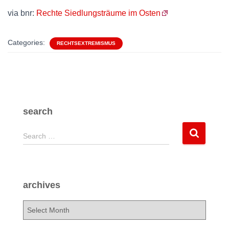
via bnr:
Rechte Siedlungsträume im Osten
Categories:
RECHTSEXTREMISMUS
search
S
Search …
e
a
r
c
archives
h
f
a
o
r
r
c