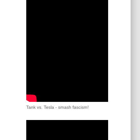
Tank vs. Tesla - smash fascism!