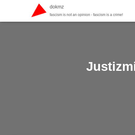
dokmz
fascism is not an opinion - fascism is a crime!
Justizm