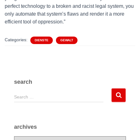
perfect technology to a broken and racist legal system, you
only automate that system’s flaws and render it a more
efficient tool of oppression.”
Categories:
DIENSTE
GEWALT
search
S
Search …
e
a
r
c
archives
h
f
a