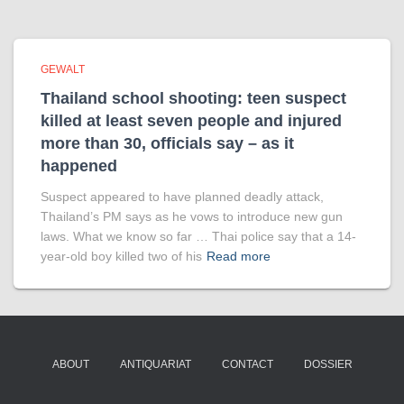
GEWALT
Thailand school shooting: teen suspect
killed at least seven people and injured
more than 30, officials say – as it
happened
Suspect appeared to have planned deadly attack,
Thailand’s PM says as he vows to introduce new gun
laws. What we know so far … Thai police say that a 14-
year-old boy killed two of his
Read more
ABOUT
ANTIQUARIAT
CONTACT
DOSSIER