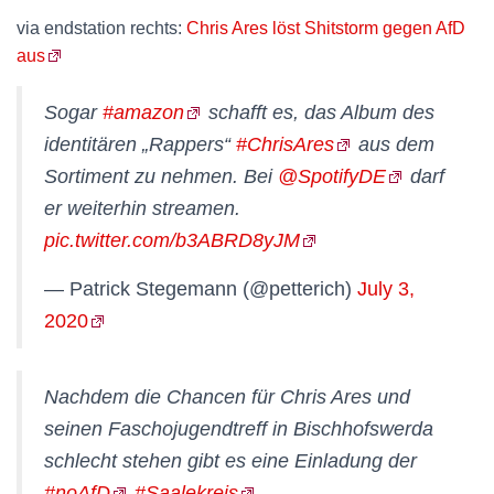
via endstation rechts:
Chris Ares löst Shitstorm gegen AfD
aus
Sogar
#amazon
schafft es, das Album des
identitären „Rappers“
#ChrisAres
aus dem
Sortiment zu nehmen. Bei
@SpotifyDE
darf
er weiterhin streamen.
pic.twitter.com/b3ABRD8yJM
— Patrick Stegemann (@petterich)
July 3,
2020
Nachdem die Chancen für Chris Ares und
seinen Faschojugendtreff in Bischhofswerda
schlecht stehen gibt es eine Einladung der
#noAfD
#Saalekreis
.