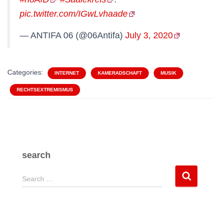
pic.twitter.com/IGwLvhaade
— ANTIFA 06 (@06Antifa)
July 3, 2020
Categories:
INTERNET
KAMERADSCHAFT
MUSIK
RECHTSEXTREMISMUS
search
S
Search …
e
a
r
c