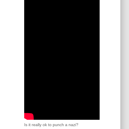
Is it really ok to punch a nazi?