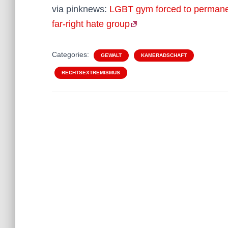
via pinknews:
LGBT gym forced to permanen
far-right hate group
Categories:
GEWALT
KAMERADSCHAFT
RECHTSEXTREMISMUS