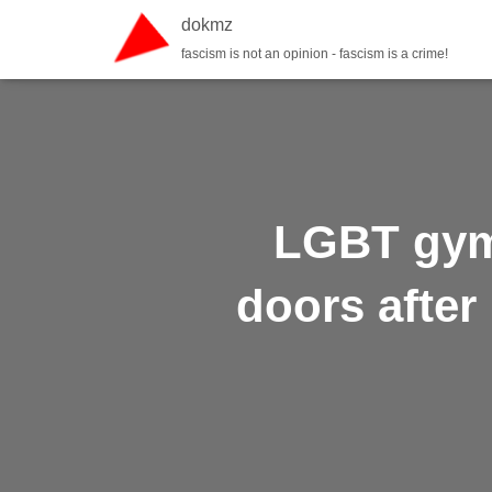
dokmz
fascism is not an opinion - fascism is a crime!
LGBT gym 
doors after