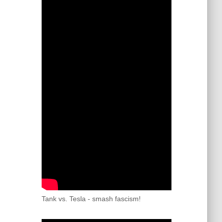
Tank vs. Tesla - smash fascism!