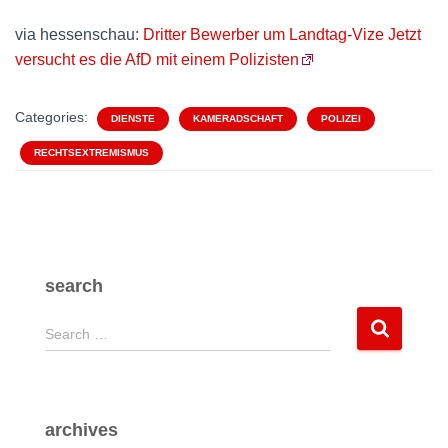
via hessenschau:
Dritter Bewerber um Landtag-Vize Jetzt
versucht es die AfD mit einem Polizisten
Categories:
DIENSTE
KAMERADSCHAFT
POLIZEI
RECHTSEXTREMISMUS
search
S
Search …
e
a
r
c
archives
h