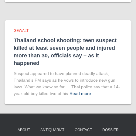
GEWALT
Thailand school shooting: teen suspect
killed at least seven people and injured
more than 30, officials say – as it
happened
Suspect appeared to have planned deadly attack,
Thailand’s PM says as he vows to introduce new gun
laws. What we know so far … Thai police say that a 14-
year-old boy killed two of his
Read more
ABOUT
ANTIQUARIAT
CONTACT
DOSSIER