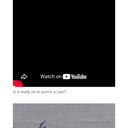
Is it really ok to punch a nazi?