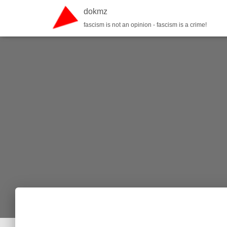
dokmz
fascism is not an opinion - fascism is a crime!