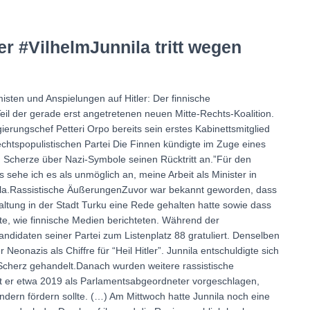
er #VilhelmJunnila tritt wegen
sten und Anspielungen auf Hitler: Der finnische
Teil der gerade erst angetretenen neuen Mitte-Rechts-Koalition.
erungschef Petteri Orpo bereits sein erstes Kabinettsmitglied
rechtspopulistischen Partei Die Finnen kündigte im Zuge eines
 Scherze über Nazi-Symbole seinen Rücktritt an.”Für den
ehe ich es als unmöglich an, meine Arbeit als Minister in
nnila.Rassistische ÄußerungenZuvor war bekannt geworden, dass
ltung in der Stadt Turku eine Rede gehalten hatte sowie dass
te, wie finnische Medien berichteten. Während der
didaten seiner Partei zum Listenplatz 88 gratuliert. Denselben
r Neonazis als Chiffre für “Heil Hitler”. Junnila entschuldigte sich
Scherz gehandelt.Danach wurden weitere rassistische
t er etwa 2019 als Parlamentsabgeordneter vorgeschlagen,
ndern fördern sollte. (…) Am Mittwoch hatte Junnila noch eine