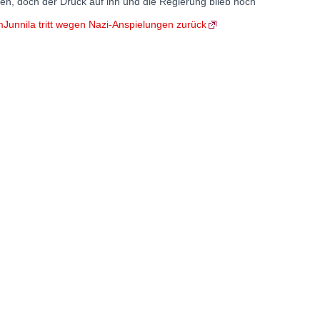
, doch der Druck auf ihn und die Regierung blieb hoch
lmJunnila tritt wegen Nazi-Anspielungen zurück