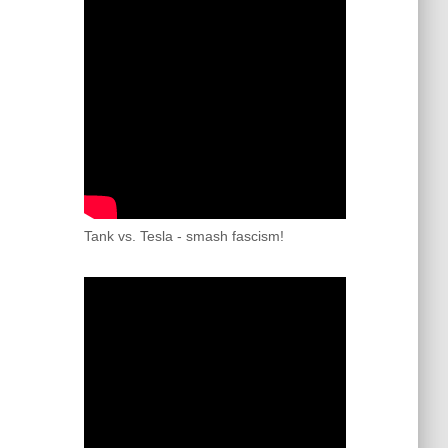
Tank vs. Tesla - smash fascism!