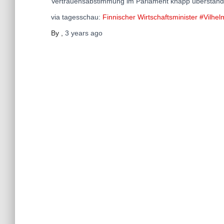
Vertrauensabstimmung im Parlament knapp überstanden
via tagesschau:
Finnischer Wirtschaftsminister #Vilhe
By
,
3 years
ago