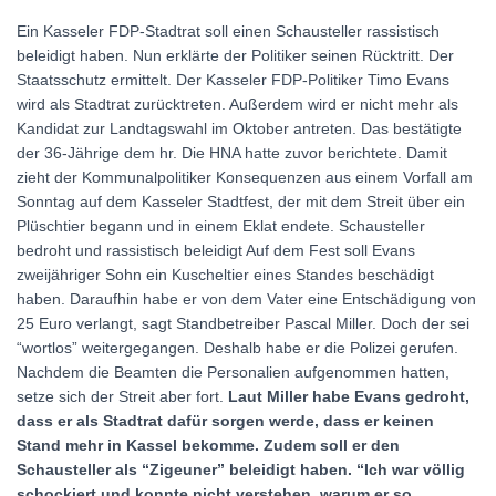
Ein Kasseler FDP-Stadtrat soll einen Schausteller rassistisch
beleidigt haben. Nun erklärte der Politiker seinen Rücktritt. Der
Staatsschutz ermittelt. Der Kasseler FDP-Politiker Timo Evans
wird als Stadtrat zurücktreten. Außerdem wird er nicht mehr als
Kandidat zur Landtagswahl im Oktober antreten. Das bestätigte
der 36-Jährige dem hr. Die HNA hatte zuvor berichtete. Damit
zieht der Kommunalpolitiker Konsequenzen aus einem Vorfall am
Sonntag auf dem Kasseler Stadtfest, der mit dem Streit über ein
Plüschtier begann und in einem Eklat endete. Schausteller
bedroht und rassistisch beleidigt Auf dem Fest soll Evans
zweijähriger Sohn ein Kuscheltier eines Standes beschädigt
haben. Daraufhin habe er von dem Vater eine Entschädigung von
25 Euro verlangt, sagt Standbetreiber Pascal Miller. Doch der sei
“wortlos” weitergegangen. Deshalb habe er die Polizei gerufen.
Nachdem die Beamten die Personalien aufgenommen hatten,
setze sich der Streit aber fort.
Laut Miller habe Evans gedroht,
dass er als Stadtrat dafür sorgen werde, dass er keinen
Stand mehr in Kassel bekomme. Zudem soll er den
Schausteller als “Zigeuner” beleidigt haben. “Ich war völlig
schockiert und konnte nicht verstehen, warum er so