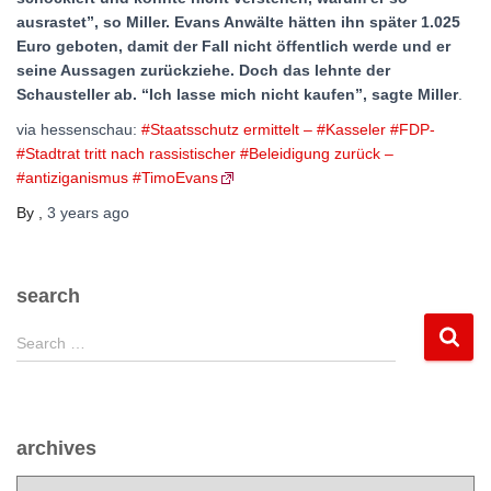
ausrastet”, so Miller. Evans Anwälte hätten ihn später 1.025
Euro geboten, damit der Fall nicht öffentlich werde und er
seine Aussagen zurückziehe. Doch das lehnte der
Schausteller ab. “Ich lasse mich nicht kaufen”, sagte Miller
.
via hessenschau:
#Staatsschutz ermittelt – #Kasseler #FDP-
#Stadtrat tritt nach rassistischer #Beleidigung zurück –
#antiziganismus #TimoEvans
By
,
3 years
ago
search
S
Search …
e
a
r
c
archives
h
f
a