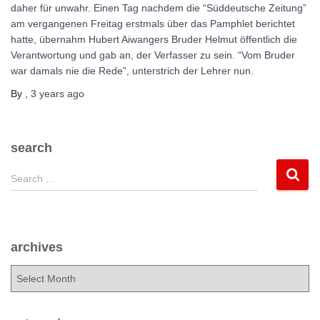
daher für unwahr. Einen Tag nachdem die “Süddeutsche Zeitung”
am vergangenen Freitag erstmals über das Pamphlet berichtet
hatte, übernahm Hubert Aiwangers Bruder Helmut öffentlich die
Verantwortung und gab an, der Verfasser zu sein. “Vom Bruder
war damals nie die Rede”, unterstrich der Lehrer nun.
By
,
3 years
ago
search
S
Search …
e
a
r
c
archives
h
f
a
o
r
r
c
:
h