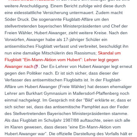
weitere Anschuldigung. Einem Bericht zufolge wird diese durch
eine eidesstattliche Versicherung untermauert. Zudem macht
Söder Druck. Die sogenannte Flugblatt-Affäre um den
stellvertretenden bayerischen Ministerpräsidenten und Chef der
Freien Wähler, Hubert Aiwanger, zieht weitere Kreise. Nach den
Vorwürfen, Aiwanger habe als 17-jähriger Schüler ein
antisemitisches Flugblatt verfasst und verbreitet, beschuldigt ihn
nun eine damalige Mitschülerin des Rassismus;
Skandal um
Flugblatt “Ein-Mann-Aktion vom Hubert”: Lehrer legt gegen
Aiwanger nach
. Der Ex-Lehrer von Hubert Aiwanger legt erneut
gegen den Politiker nach. Er ist sich sicher, dass dieser der
Verfasser des antisemitischen Flugblatts ist. In der Flugblatt-
Affäre um Hubert Aiwanger (Freie Wähler) hat dessen ehemaliger
Lehrer am Burkhart Gymnasium in Mallersdorf-Pfaffenberg noch
einmal nachgelegt. Im Gespräch mit der “Bild” erklärte er, dass er
sich sicher sei, dass das antisemitische Pamphlet aus der Feder
des Stellvertretenden Bayerischen Ministerpräsidenten stamme.
Als das Flugblatt im Schuljahr 1987/88 auftauchte, seien sich alle
im Klaren gewesen, dass dieses “eine Ein-Mann-Aktion vom
Hubert Aiwanger war”. Die offizielle Darstellung des Vorfalls hält er