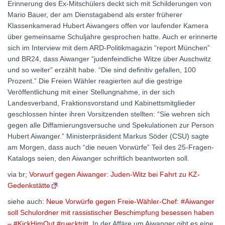
Erinnerung des Ex-Mitschülers deckt sich mit Schilderungen von
Mario Bauer, der am Dienstagabend als erster früherer
Klassenkamerad Hubert Aiwangers offen vor laufender Kamera
über gemeinsame Schuljahre gesprochen hatte. Auch er erinnerte
sich im Interview mit dem ARD-Politikmagazin “report München”
und BR24, dass Aiwanger “judenfeindliche Witze über Auschwitz
und so weiter” erzählt habe. “Die sind definitiv gefallen, 100
Prozent.” Die Freien Wähler reagierten auf die gestrige
Veröffentlichung mit einer Stellungnahme, in der sich
Landesverband, Fraktionsvorstand und Kabinettsmitglieder
geschlossen hinter ihren Vorsitzenden stellten: “Sie wehren sich
gegen alle Diffamierungsversuche und Spekulationen zur Person
Hubert Aiwanger.” Ministerpräsident Markus Söder (CSU) sagte
am Morgen, dass auch “die neuen Vorwürfe” Teil des 25-Fragen-
Katalogs seien, den Aiwanger schriftlich beantworten soll.
via br;
Vorwurf gegen Aiwanger: Juden-Witz bei Fahrt zu KZ-
Gedenkstätte
siehe auch:
Neue Vorwürfe gegen Freie-Wähler-Chef: #Aiwanger
soll Schulordner mit rassistischer Beschimpfung besessen haben
– #KickHimOut #ruecktritt
. In der Affäre um Aiwanger gibt es eine