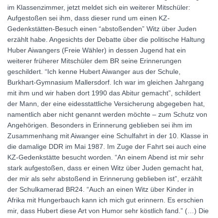
im Klassenzimmer, jetzt meldet sich ein weiterer Mitschüler:
Aufgestoßen sei ihm, dass dieser rund um einen KZ-
Gedenkstätten-Besuch einen “abstoßenden” Witz über Juden
erzählt habe. Angesichts der Debatte über die politische Haltung
Huber Aiwangers (Freie Wähler) in dessen Jugend hat ein
weiterer früherer Mitschüler dem BR seine Erinnerungen
geschildert. “Ich kenne Hubert Aiwanger aus der Schule,
Burkhart-Gymnasium Mallersdorf. Ich war im gleichen Jahrgang
mit ihm und wir haben dort 1990 das Abitur gemacht”, schildert
der Mann, der eine eidesstattliche Versicherung abgegeben hat,
namentlich aber nicht genannt werden möchte – zum Schutz von
Angehörigen. Besonders in Erinnerung geblieben sei ihm im
Zusammenhang mit Aiwanger eine Schulfahrt in der 10. Klasse in
die damalige DDR im Mai 1987. Im Zuge der Fahrt sei auch eine
KZ-Gedenkstätte besucht worden. “An einem Abend ist mir sehr
stark aufgestoßen, dass er einen Witz über Juden gemacht hat,
der mir als sehr abstoßend in Erinnerung geblieben ist”, erzählt
der Schulkamerad BR24. “Auch an einen Witz über Kinder in
Afrika mit Hungerbauch kann ich mich gut erinnern. Es erschien
mir, dass Hubert diese Art von Humor sehr köstlich fand.” (…) Die