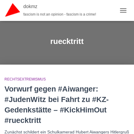
dokmz
fascism is not an opinion - fascism is a crime!
TOGGL
ruecktritt
RECHTSEXTREMISMUS
Vorwurf gegen #Aiwanger:
#JudenWitz bei Fahrt zu #KZ-
Gedenkstätte – #KickHimOut
#ruecktritt
Zunächst schildert ein Schulkamerad Hubert Aiwangers Hitlergruß