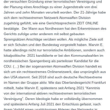
der versuchten Gründung einer terroristischen Vereinigung und
der Planung eines Anschlags zu einer Jugendstrafe von drei
Jahren und zehn Monaten verurteilt worden. Der 21-Jährige habe
sich dem rechtsextremen Netzwerk Atomwaffen Division
zugehörig gefühlt, wie eine Gerichtssprecherin ZEIT ONLINE
bestätigte. Der Mann aus Nordhessen hat den Erkenntnissen des
Gerichts zufolge unter anderem mit selbst gebauten
Sprengsätzen Anschläge verüben wollen. Als mögliche Ziele soll
er sich Schulen und den Bundestag vorgestellt haben. Marvin E.
hatte allerdings nicht nur terroristische Ambitionen, sondern auch
lokalpolitische: 2021 kandidierte er bei den Kommunalwahlen im
nordhessischen Spangenberg als parteiloser Kandidat für die
CDU. (…) Bei der sogenannten Atomwaffen Division handelt es
sich um ein rechtsextremes Onlinenetzwerk, das ursprünglich aus
den USA stammt. Seit 2018 sind auch deutsche Rechtsextreme
im Namen der Gruppe aktiv. Wie das Oberlandesgericht Frankfurt
mitteilt, habe Marvin E. spätestens seit Anfang 2021 “Kenntnis
von der international aktiven rechtsextremen terroristischen
Vereinigung”. Deren Ideologie habe er vollständig übernommen
und spätestens Anfang Juli 2021 den Entschluss gefasst, nach
ihrem Vorbild einen unabhängigen Ableger des Netzwerks in