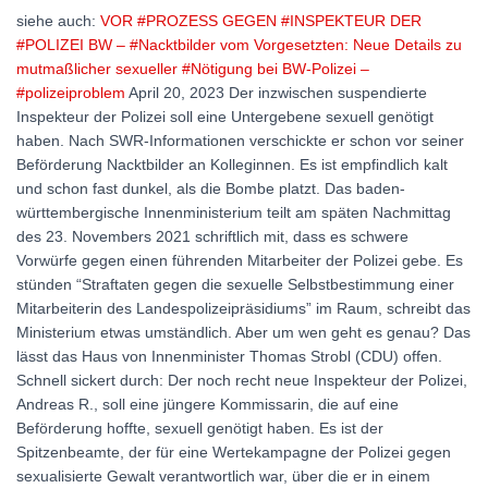
siehe auch:
VOR #PROZESS GEGEN #INSPEKTEUR DER
#POLIZEI BW – #Nacktbilder vom Vorgesetzten: Neue Details zu
mutmaßlicher sexueller #Nötigung bei BW-Polizei –
#polizeiproblem
April 20, 2023 Der inzwischen suspendierte
Inspekteur der Polizei soll eine Untergebene sexuell genötigt
haben. Nach SWR-Informationen verschickte er schon vor seiner
Beförderung Nacktbilder an Kolleginnen. Es ist empfindlich kalt
und schon fast dunkel, als die Bombe platzt. Das baden-
württembergische Innenministerium teilt am späten Nachmittag
des 23. Novembers 2021 schriftlich mit, dass es schwere
Vorwürfe gegen einen führenden Mitarbeiter der Polizei gebe. Es
stünden “Straftaten gegen die sexuelle Selbstbestimmung einer
Mitarbeiterin des Landespolizeipräsidiums” im Raum, schreibt das
Ministerium etwas umständlich. Aber um wen geht es genau? Das
lässt das Haus von Innenminister Thomas Strobl (CDU) offen.
Schnell sickert durch: Der noch recht neue Inspekteur der Polizei,
Andreas R., soll eine jüngere Kommissarin, die auf eine
Beförderung hoffte, sexuell genötigt haben. Es ist der
Spitzenbeamte, der für eine Wertekampagne der Polizei gegen
sexualisierte Gewalt verantwortlich war, über die er in einem