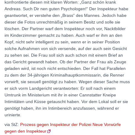
konfrontierte diesen mit klaren Worten: „Ganz schön krank
Andreas. Such Dir nen guten Psychologen!“ Der Inspekteur habe
geantwortet, er verstehe den „Brass“ des Mannes. Jedoch habe
dieser die Fotos unrechtmäßig in seinem Besitz und solle sie
löschen. Der Partner warf dem Inspekteur noch vor, Nacktbilder
im Kinderzimmer gemacht zu haben. Auch warf er ihm an den
Kopf, nicht sehr intelligent zu sein, wenn er in seiner Position
solche Aufnahmen von sich versende, auf der auch sein Gesicht
zu sehen sei. Die Frau soll sich auch schon mit einem Brief an
das Gericht gewandt haben. Ob der Partner der Frau als Zeuge
geladen wird, ist noch nicht entschieden. Der Fall hat Parallelen
zu dem der 34-jährigen Kriminalhauptkommissarin, die Renner
vorwirft, sie sexuell genötigt zu haben. Wegen dieser Sache muss
er sich vorm Landgericht verantworten: Er soll nach einem
Umtrunk im Ministerium mit ihr in einer Cannstatter Kneipe
Intimitäten und Küsse getauscht haben. Vor dem Lokal soll er sie
genötigt haben, ihn im Intimbereich anzufassen, während er
urinierte.
via StZ:
Prozess gegen Inspekteur der Polizei Neue Vorwürfe
gegen den Inspekteur