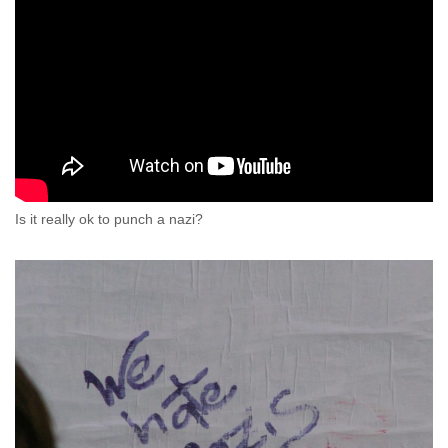
Is it really ok to punch a nazi?