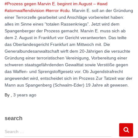
#Prozess gegen Marvin E. beginnt im August – #awd
#atomwaffendivision #terror #cdu
. Marvin E. soll an der Gründung
einer Terrorzelle gearbeitet und Anschläge vorbereitet haben:
alles im Sinne eines “totalen Rassenkriegs”. Jetzt wird dem
Spangenberger der Prozess gemacht. Marvin E. muss sich ab
dem 2. August in Frankfurt vor Gericht verantworten. Das teilte
das Oberlandesgericht Frankfurt am Mittwoch mit. Die
Generalbundesanwaltschaft wirft dem 20-Jährigen die versuchte
Gründung einer terroristischen Vereinigung, Vorbereitung einer
schweren staatsgefährdenden Gewalttat sowie Verstöße gegen
das Waffen- und Sprengstoffgesetz vor. Ob Jugendstrafrecht
angewendet wird, entscheidet sich im Prozess Zur Tatzeit war der
Mann aus Spangenberg (Schwalm-Eder) 19 Jahre alt gewesen.
By
,
3 years
ago
search
S
Search …
e