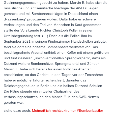
Gesinnungsgenossen gesucht zu haben. Marvin E. habe sich die
rassistische und antisemitische Ideologie der AWD zu eigen
gemacht und mit Bombenanschlägen in Deutschland einen
„Rassenkrieg“ provozieren wollen. Dafür habe er schwere
Verletzungen und den Tod von Menschen in Kauf genommen,
stellte der Vorsitzende Richter Christoph Koller in seiner
Urteilsbegründung fest. (…) Doch als die Polizei ihm im
September 2021 in seinem Kinderzimmer Handschellen anlegte,
fand sie dort eine brisante Bombenbastelwerkstatt vor. Das
beschlagnahmte Arsenal enthielt einen Koffer mit einem größeren
und fünf kleineren „unkonventionellen Sprengkörpern“, dazu ein
Dutzend weitere Bombensätze, Sprengmaterial und Zünder.
Marvin E. habe sich bereits für einen tödliches Attentat
entschieden, so das Gericht. In den Tagen vor der Festnahme
habe er mögliche Tatorte recherchiert, darunter das
Reichstagsgebäude in Berlin und ein halbes Dutzend Schulen.
Die Pläne stoppte ein virtueller Chatpartner des
Verfassungsschutzes, an den Marvin E. in den AWD-Netzen
geraten war.
siehe dazu auch:
Mutmaßlich rechtsextremer #Bombenbastler –