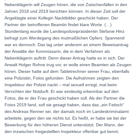
Nebenklägerin will Zeugen hören, die von Zwischenfällen in den
Jahren 2018 und 2019 berichten können. In dieser Zeit soll der
Angeklagte einer Kollegin Nacktbilder geschickt haben. Der
Partner der betroffenen Beamtin findet klare Worte. (…)
Stundenlang wurde die Landespolizeipräsidentin Stefanie Hinz
befragt zum Werdegang des mutmaßlichen Opfers. Spannend
war es dennoch. Das lag unter anderem an einem Beweisantrag
der Anwälte der Kommissarin, die in dem Verfahren als
Nebenklägerin auftritt. Denn dieser Antrag hatte es in sich. Der
Anwalt Holger Rohne trug vor, er wolle einen Beamten als Zeugen
hören. Dieser hatte auf dem Tabletrechner seiner Frau, ebenfalls
eine Polizistin, Fotos gefunden. Die Aufnahmen zeigten den
Inspekteur der Polizei nackt – mal sexuell erregt, mal beim
Verrichten der Notdurft. Er war eindeutig erkennbar auf den
Fotos, die er der Frau geschickt haben soll. Als der Partner die
Fotos 2019 fand, soll sie gesagt haben, dass das „ein Fetisch“
des Andreas Renner sei, der damals noch im Landeskriminalamt
arbeitete, gegen den sie nichts tut. Es heißt, er habe sie bei der
Bewerbung für den höheren Dienst unterstützt. Der Mann, der
den inzwischen freigestellten Inspekteur offenbar gut kennt,