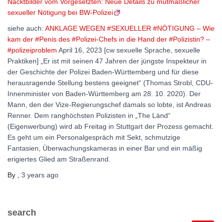
Nacktbilder vom Vorgesetzten: Neue Details zu mutmaßlicher
sexueller Nötigung bei BW-Polizei
siehe auch:
ANKLAGE WEGEN #SEXUELLER #NÖTIGUNG – Wie
kam der #Penis des #Polizei-Chefs in die Hand der #Polizistin? –
#polizeiproblem
April 16, 2023 [cw sexuelle Sprache, sexuelle
Praktiken] „Er ist mit seinen 47 Jahren der jüngste Inspekteur in
der Geschichte der Polizei Baden-Württemberg und für diese
herausragende Stellung bestens geeignet“ (Thomas Strobl, CDU-
Innenminister von Baden-Württemberg am 28. 10. 2020). Der
Mann, den der Vize-Regierungschef damals so lobte, ist Andreas
Renner. Dem ranghöchsten Polizisten in „The Länd“
(Eigenwerbung) wird ab Freitag in Stuttgart der Prozess gemacht.
Es geht um ein Personalgespräch mit Sekt, schmutzige
Fantasien, Überwachungskameras in einer Bar und ein mäßig
erigiertes Glied am Straßenrand.
By
,
3 years
ago
search