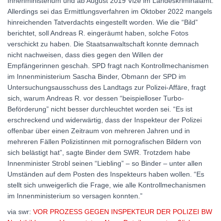
Innenministerium und ab August 2019 Vize im Landeskriminalamt.
Allerdings sei das Ermittlungsverfahren im Oktober 2022 mangels
hinreichenden Tatverdachts eingestellt worden. Wie die “Bild”
berichtet, soll Andreas R. eingeräumt haben, solche Fotos
verschickt zu haben. Die Staatsanwaltschaft konnte demnach
nicht nachweisen, dass dies gegen den Willen der
Empfängerinnen geschah. SPD fragt nach Kontrollmechanismen
im Innenministerium Sascha Binder, Obmann der SPD im
Untersuchungsausschuss des Landtags zur Polizei-Affäre, fragt
sich, warum Andreas R. vor dessen “beispielloser Turbo-
Beförderung” nicht besser durchleuchtet worden sei. “Es ist
erschreckend und widerwärtig, dass der Inspekteur der Polizei
offenbar über einen Zeitraum von mehreren Jahren und in
mehreren Fällen Polizistinnen mit pornografischen Bildern von
sich belästigt hat”, sagte Binder dem SWR. Trotzdem habe
Innenminister Strobl seinen “Liebling” – so Binder – unter allen
Umständen auf dem Posten des Inspekteurs haben wollen. “Es
stellt sich unweigerlich die Frage, wie alle Kontrollmechanismen
im Innenministerium so versagen konnten.”
via swr:
VOR PROZESS GEGEN INSPEKTEUR DER POLIZEI BW