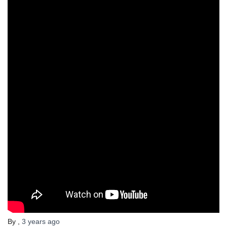
By
,
3 years
ago