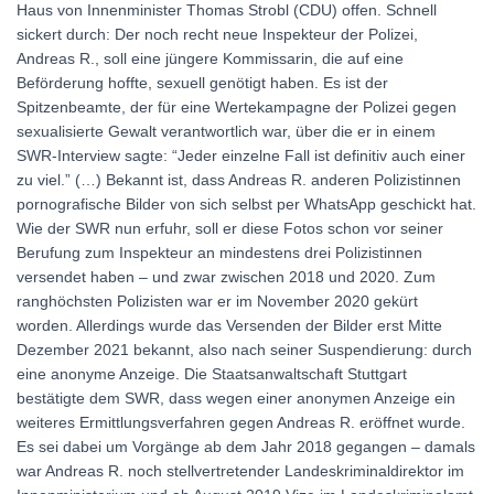
Haus von Innenminister Thomas Strobl (CDU) offen. Schnell
sickert durch: Der noch recht neue Inspekteur der Polizei,
Andreas R., soll eine jüngere Kommissarin, die auf eine
Beförderung hoffte, sexuell genötigt haben. Es ist der
Spitzenbeamte, der für eine Wertekampagne der Polizei gegen
sexualisierte Gewalt verantwortlich war, über die er in einem
SWR-Interview sagte: “Jeder einzelne Fall ist definitiv auch einer
zu viel.” (…) Bekannt ist, dass Andreas R. anderen Polizistinnen
pornografische Bilder von sich selbst per WhatsApp geschickt hat.
Wie der SWR nun erfuhr, soll er diese Fotos schon vor seiner
Berufung zum Inspekteur an mindestens drei Polizistinnen
versendet haben – und zwar zwischen 2018 und 2020. Zum
ranghöchsten Polizisten war er im November 2020 gekürt
worden. Allerdings wurde das Versenden der Bilder erst Mitte
Dezember 2021 bekannt, also nach seiner Suspendierung: durch
eine anonyme Anzeige. Die Staatsanwaltschaft Stuttgart
bestätigte dem SWR, dass wegen einer anonymen Anzeige ein
weiteres Ermittlungsverfahren gegen Andreas R. eröffnet wurde.
Es sei dabei um Vorgänge ab dem Jahr 2018 gegangen – damals
war Andreas R. noch stellvertretender Landeskriminaldirektor im