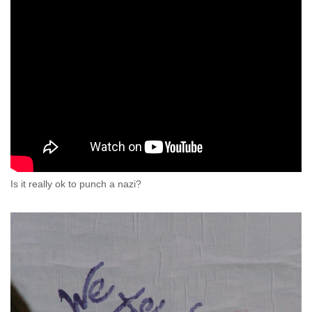
Is it really ok to punch a nazi?