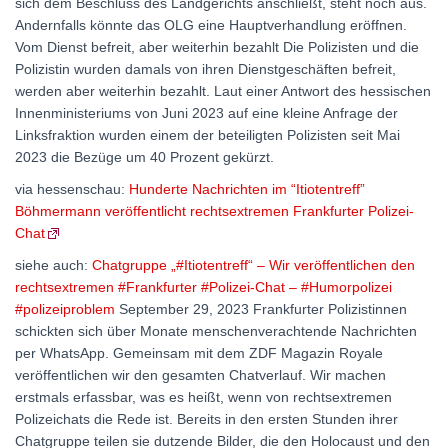
sich dem Beschluss des Landgerichts anschließt, steht noch aus.
Andernfalls könnte das OLG eine Hauptverhandlung eröffnen.
Vom Dienst befreit, aber weiterhin bezahlt Die Polizisten und die
Polizistin wurden damals von ihren Dienstgeschäften befreit,
werden aber weiterhin bezahlt. Laut einer Antwort des hessischen
Innenministeriums von Juni 2023 auf eine kleine Anfrage der
Linksfraktion wurden einem der beteiligten Polizisten seit Mai
2023 die Bezüge um 40 Prozent gekürzt.
via hessenschau:
Hunderte Nachrichten im “Itiotentreff”
Böhmermann veröffentlicht rechtsextremen Frankfurter Polizei-
Chat
siehe auch:
Chatgruppe „#Itiotentreff“ – Wir veröffentlichen den
rechtsextremen #Frankfurter #Polizei-Chat – #Humorpolizei
#polizeiproblem
September 29, 2023 Frankfurter Polizistinnen
schickten sich über Monate menschenverachtende Nachrichten
per WhatsApp. Gemeinsam mit dem ZDF Magazin Royale
veröffentlichen wir den gesamten Chatverlauf. Wir machen
erstmals erfassbar, was es heißt, wenn von rechtsextremen
Polizeichats die Rede ist. Bereits in den ersten Stunden ihrer
Chatgruppe teilen sie dutzende Bilder, die den Holocaust und den