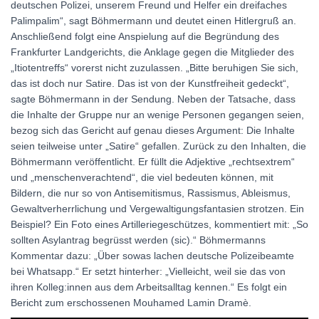
deutschen Polizei, unserem Freund und Helfer ein dreifaches
Palimpalim“, sagt Böhmermann und deutet einen Hitlergruß an.
Anschließend folgt eine Anspielung auf die Begründung des
Frankfurter Landgerichts, die Anklage gegen die Mitglieder des
„Itiotentreffs“ vorerst nicht zuzulassen. „Bitte beruhigen Sie sich,
das ist doch nur Satire. Das ist von der Kunstfreiheit gedeckt“,
sagte Böhmermann in der Sendung. Neben der Tatsache, dass
die Inhalte der Gruppe nur an wenige Personen gegangen seien,
bezog sich das Gericht auf genau dieses Argument: Die Inhalte
seien teilweise unter „Satire“ gefallen. Zurück zu den Inhalten, die
Böhmermann veröffentlicht. Er füllt die Adjektive „rechtsextrem“
und „menschenverachtend“, die viel bedeuten können, mit
Bildern, die nur so von Antisemitismus, Rassismus, Ableismus,
Gewaltverherrlichung und Vergewaltigungsfantasien strotzen. Ein
Beispiel? Ein Foto eines Artilleriegeschützes, kommentiert mit: „So
sollten Asylantrag begrüsst werden (sic).“ Böhmermanns
Kommentar dazu: „Über sowas lachen deutsche Polizeibeamte
bei Whatsapp.“ Er setzt hinterher: „Vielleicht, weil sie das von
ihren Kolleg:innen aus dem Arbeitsalltag kennen.“ Es folgt ein
Bericht zum erschossenen Mouhamed Lamin Dramè.