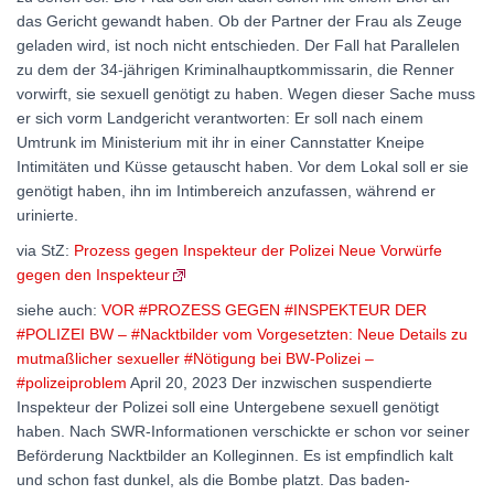
das Gericht gewandt haben. Ob der Partner der Frau als Zeuge
geladen wird, ist noch nicht entschieden. Der Fall hat Parallelen
zu dem der 34-jährigen Kriminalhauptkommissarin, die Renner
vorwirft, sie sexuell genötigt zu haben. Wegen dieser Sache muss
er sich vorm Landgericht verantworten: Er soll nach einem
Umtrunk im Ministerium mit ihr in einer Cannstatter Kneipe
Intimitäten und Küsse getauscht haben. Vor dem Lokal soll er sie
genötigt haben, ihn im Intimbereich anzufassen, während er
urinierte.
via StZ:
Prozess gegen Inspekteur der Polizei Neue Vorwürfe
gegen den Inspekteur
siehe auch:
VOR #PROZESS GEGEN #INSPEKTEUR DER
#POLIZEI BW – #Nacktbilder vom Vorgesetzten: Neue Details zu
mutmaßlicher sexueller #Nötigung bei BW-Polizei –
#polizeiproblem
April 20, 2023 Der inzwischen suspendierte
Inspekteur der Polizei soll eine Untergebene sexuell genötigt
haben. Nach SWR-Informationen verschickte er schon vor seiner
Beförderung Nacktbilder an Kolleginnen. Es ist empfindlich kalt
und schon fast dunkel, als die Bombe platzt. Das baden-