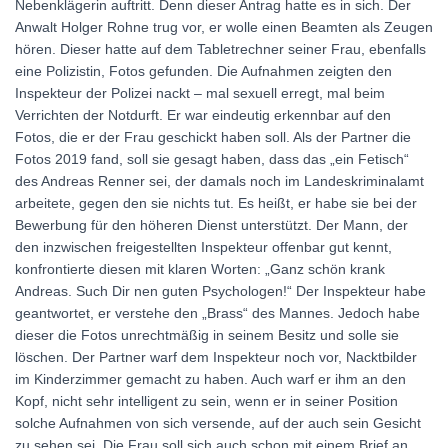
Nebenklägerin auftritt. Denn dieser Antrag hatte es in sich. Der
Anwalt Holger Rohne trug vor, er wolle einen Beamten als Zeugen
hören. Dieser hatte auf dem Tabletrechner seiner Frau, ebenfalls
eine Polizistin, Fotos gefunden. Die Aufnahmen zeigten den
Inspekteur der Polizei nackt – mal sexuell erregt, mal beim
Verrichten der Notdurft. Er war eindeutig erkennbar auf den
Fotos, die er der Frau geschickt haben soll. Als der Partner die
Fotos 2019 fand, soll sie gesagt haben, dass das „ein Fetisch“
des Andreas Renner sei, der damals noch im Landeskriminalamt
arbeitete, gegen den sie nichts tut. Es heißt, er habe sie bei der
Bewerbung für den höheren Dienst unterstützt. Der Mann, der
den inzwischen freigestellten Inspekteur offenbar gut kennt,
konfrontierte diesen mit klaren Worten: „Ganz schön krank
Andreas. Such Dir nen guten Psychologen!“ Der Inspekteur habe
geantwortet, er verstehe den „Brass“ des Mannes. Jedoch habe
dieser die Fotos unrechtmäßig in seinem Besitz und solle sie
löschen. Der Partner warf dem Inspekteur noch vor, Nacktbilder
im Kinderzimmer gemacht zu haben. Auch warf er ihm an den
Kopf, nicht sehr intelligent zu sein, wenn er in seiner Position
solche Aufnahmen von sich versende, auf der auch sein Gesicht
zu sehen sei. Die Frau soll sich auch schon mit einem Brief an