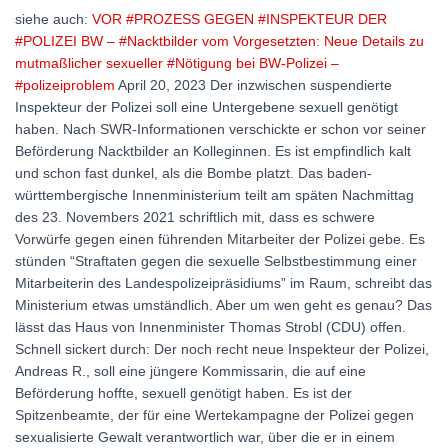
siehe auch:
VOR #PROZESS GEGEN #INSPEKTEUR DER
#POLIZEI BW – #Nacktbilder vom Vorgesetzten: Neue Details zu
mutmaßlicher sexueller #Nötigung bei BW-Polizei –
#polizeiproblem
April 20, 2023 Der inzwischen suspendierte
Inspekteur der Polizei soll eine Untergebene sexuell genötigt
haben. Nach SWR-Informationen verschickte er schon vor seiner
Beförderung Nacktbilder an Kolleginnen. Es ist empfindlich kalt
und schon fast dunkel, als die Bombe platzt. Das baden-
württembergische Innenministerium teilt am späten Nachmittag
des 23. Novembers 2021 schriftlich mit, dass es schwere
Vorwürfe gegen einen führenden Mitarbeiter der Polizei gebe. Es
stünden “Straftaten gegen die sexuelle Selbstbestimmung einer
Mitarbeiterin des Landespolizeipräsidiums” im Raum, schreibt das
Ministerium etwas umständlich. Aber um wen geht es genau? Das
lässt das Haus von Innenminister Thomas Strobl (CDU) offen.
Schnell sickert durch: Der noch recht neue Inspekteur der Polizei,
Andreas R., soll eine jüngere Kommissarin, die auf eine
Beförderung hoffte, sexuell genötigt haben. Es ist der
Spitzenbeamte, der für eine Wertekampagne der Polizei gegen
sexualisierte Gewalt verantwortlich war, über die er in einem