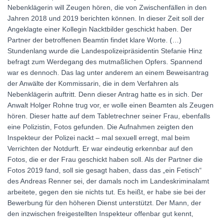
Nebenklägerin will Zeugen hören, die von Zwischenfällen in den
Jahren 2018 und 2019 berichten können. In dieser Zeit soll der
Angeklagte einer Kollegin Nacktbilder geschickt haben. Der
Partner der betroffenen Beamtin findet klare Worte. (…)
Stundenlang wurde die Landespolizeipräsidentin Stefanie Hinz
befragt zum Werdegang des mutmaßlichen Opfers. Spannend
war es dennoch. Das lag unter anderem an einem Beweisantrag
der Anwälte der Kommissarin, die in dem Verfahren als
Nebenklägerin auftritt. Denn dieser Antrag hatte es in sich. Der
Anwalt Holger Rohne trug vor, er wolle einen Beamten als Zeugen
hören. Dieser hatte auf dem Tabletrechner seiner Frau, ebenfalls
eine Polizistin, Fotos gefunden. Die Aufnahmen zeigten den
Inspekteur der Polizei nackt – mal sexuell erregt, mal beim
Verrichten der Notdurft. Er war eindeutig erkennbar auf den
Fotos, die er der Frau geschickt haben soll. Als der Partner die
Fotos 2019 fand, soll sie gesagt haben, dass das „ein Fetisch“
des Andreas Renner sei, der damals noch im Landeskriminalamt
arbeitete, gegen den sie nichts tut. Es heißt, er habe sie bei der
Bewerbung für den höheren Dienst unterstützt. Der Mann, der
den inzwischen freigestellten Inspekteur offenbar gut kennt,