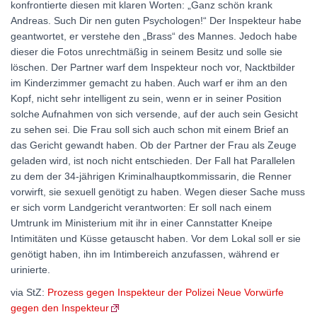
konfrontierte diesen mit klaren Worten: „Ganz schön krank
Andreas. Such Dir nen guten Psychologen!“ Der Inspekteur habe
geantwortet, er verstehe den „Brass“ des Mannes. Jedoch habe
dieser die Fotos unrechtmäßig in seinem Besitz und solle sie
löschen. Der Partner warf dem Inspekteur noch vor, Nacktbilder
im Kinderzimmer gemacht zu haben. Auch warf er ihm an den
Kopf, nicht sehr intelligent zu sein, wenn er in seiner Position
solche Aufnahmen von sich versende, auf der auch sein Gesicht
zu sehen sei. Die Frau soll sich auch schon mit einem Brief an
das Gericht gewandt haben. Ob der Partner der Frau als Zeuge
geladen wird, ist noch nicht entschieden. Der Fall hat Parallelen
zu dem der 34-jährigen Kriminalhauptkommissarin, die Renner
vorwirft, sie sexuell genötigt zu haben. Wegen dieser Sache muss
er sich vorm Landgericht verantworten: Er soll nach einem
Umtrunk im Ministerium mit ihr in einer Cannstatter Kneipe
Intimitäten und Küsse getauscht haben. Vor dem Lokal soll er sie
genötigt haben, ihn im Intimbereich anzufassen, während er
urinierte.
via StZ:
Prozess gegen Inspekteur der Polizei Neue Vorwürfe
gegen den Inspekteur