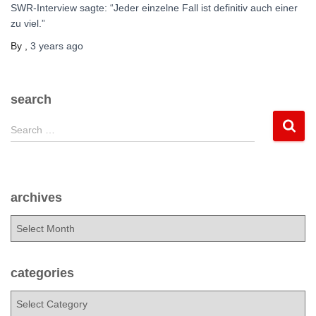
SWR-Interview sagte: “Jeder einzelne Fall ist definitiv auch einer
zu viel.”
By
,
3 years
ago
search
S
Search …
e
a
r
c
archives
h
f
a
o
r
r
c
:
h
categories
i
c
v
a
e