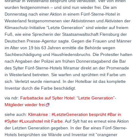
Miramar in Westerland besprüht und verwüstet. Vier von ihnen
wurden festgenommen – und sind nun wieder frei. Die am
Donnerstag nach einer Aktion in einem Fünf-Sterne-Hotel in
Westerland festgenommenen vier Aktivistinnen und Aktivisten der
Klimaschutz-Initiative “Letzte Generation” sind wieder auf freiem
Fuß, wie eine Sprecherin der Staatsanwaltschaft Flensburg der
Deutschen Presse-Agentur sagte. Gegen die Frauen und Männer
im Alter von 19 bis 63 Jahren ermittle die Behörde wegen
Sachbeschädigung und Hausfriedensbruchs. Die Protestler hatten
nach Angaben der Polizei am frühen Donnerstagabend die Bar
des Sylter Fünf-Sterne-Hotels Miramar direkt an der Promenade
in Westerland betreten. Sie warfen und sprühten mit Farbe um
sich. Verletzt wurde niemand. In der Hotelbar ist das komplette
Inventar durch die Farbe beschädigt.
via ndr:
Farbattacke auf Sylter Hotel: “Letzte Generation”-
Mitglieder wieder frei
siehe auch:
Klimakrise : #LetzteGeneration besprüht #Bar in
#Sylter #Luxushotel mit Farbe
. Auf Sylt hat es erneut eine Aktion
der Letzten Generation gegeben. In der Bar eines Fünf-Sterne-
Hotels besprühten sie Wände und Inventar mit “orangener