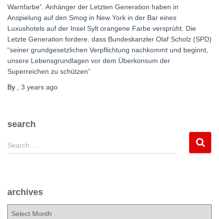
Warnfarbe”. Anhänger der Letzten Generation haben in
Anspielung auf den Smog in New York in der Bar eines
Luxushotels auf der Insel Sylt orangene Farbe versprüht. Die
Letzte Generation fordere, dass Bundeskanzler Olaf Scholz (SPD)
“seiner grundgesetzlichen Verpflichtung nachkommt und beginnt,
unsere Lebensgrundlagen vor dem Überkonsum der
Superreichen zu schützen”
By
,
3 years
ago
search
S
Search …
e
a
r
c
archives
h
f
a
o