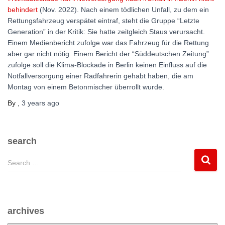
behindert
(Nov. 2022). Nach einem tödlichen Unfall, zu dem ein
Rettungsfahrzeug verspätet eintraf, steht die Gruppe “Letzte
Generation” in der Kritik: Sie hatte zeitgleich Staus verursacht.
Einem Medienbericht zufolge war das Fahrzeug für die Rettung
aber gar nicht nötig. Einem Bericht der “Süddeutschen Zeitung”
zufolge soll die Klima-Blockade in Berlin keinen Einfluss auf die
Notfallversorgung einer Radfahrerin gehabt haben, die am
Montag von einem Betonmischer überrollt wurde.
By
,
3 years
ago
search
S
Search …
e
a
r
c
archives
h