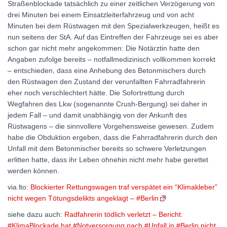
Straßenblockade tatsächlich zu einer zeitlichen Verzögerung von
drei Minuten bei einem Einsatzleiterfahrzeug und von acht
Minuten bei dem Rüstwagen mit den Spezialwerkzeugen, heißt es
nun seitens der StA. Auf das Eintreffen der Fahrzeuge sei es aber
schon gar nicht mehr angekommen: Die Notärztin hatte den
Angaben zufolge bereits – notfallmedizinisch vollkommen korrekt
– entschieden, dass eine Anhebung des Betonmischers durch
den Rüstwagen den Zustand der verunfallten Fahrradfahrerin
eher noch verschlechtert hätte. Die Sofortrettung durch
Wegfahren des Lkw (sogenannte Crush-Bergung) sei daher in
jedem Fall – und damit unabhängig von der Ankunft des
Rüstwagens – die sinnvollere Vorgehensweise gewesen. Zudem
habe die Obduktion ergeben, dass die Fahrradfahrerin durch den
Unfall mit dem Betonmischer bereits so schwere Verletzungen
erlitten hatte, dass ihr Leben ohnehin nicht mehr habe gerettet
werden können.
via lto:
Blockierter Rettungswagen traf verspätet ein “Kli­mak­leber”
nicht wegen Töt­ungs­de­likts ange­klagt – #Berlin
siehe dazu auch:
Radfahrerin tödlich verletzt – Bericht:
#KlimaBlockade hat #Notversorgung nach #Unfall in #Berlin nicht