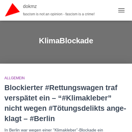
dokmz
fascism is not an opinion - fascism is a crime!
TOGGL
KlimaBlockade
ALLGEMEIN
Blockierter #Rettungswagen traf
verspätet ein – “#Kli­mak­leber”
nicht wegen #Töt­ungs­de­likts ange­
klagt – #Berlin
In Berlin war wegen einer “Klimakleber”-Blockade ein