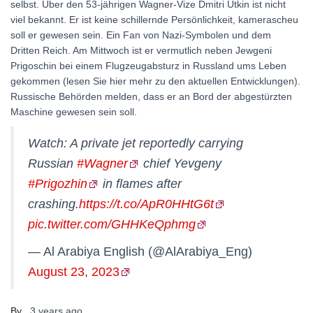
selbst. Über den 53-jährigen Wagner-Vize Dmitri Utkin ist nicht
viel bekannt. Er ist keine schillernde Persönlichkeit, kamerascheu
soll er gewesen sein. Ein Fan von Nazi-Symbolen und dem
Dritten Reich. Am Mittwoch ist er vermutlich neben Jewgeni
Prigoschin bei einem Flugzeugabsturz in Russland ums Leben
gekommen (lesen Sie hier mehr zu den aktuellen Entwicklungen).
Russische Behörden melden, dass er an Bord der abgestürzten
Maschine gewesen sein soll.
Watch: A private jet reportedly carrying
Russian
#Wagner
chief Yevgeny
#Prigozhin
in flames after
crashing.
https://t.co/ApR0HHtG6t
pic.twitter.com/GHHKeQphmg
— Al Arabiya English (@AlArabiya_Eng)
August 23, 2023
By
,
3 years
ago