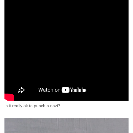
Is it really ok to punch a nazi?