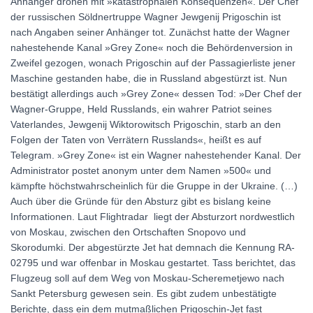
Anhänger drohen mit »katastrophalen Konsequenzen«. Der Chef
der russischen Söldnertruppe Wagner Jewgenij Prigoschin ist
nach Angaben seiner Anhänger tot. Zunächst hatte der Wagner
nahestehende Kanal »Grey Zone« noch die Behördenversion in
Zweifel gezogen, wonach Prigoschin auf der Passagierliste jener
Maschine gestanden habe, die in Russland abgestürzt ist. Nun
bestätigt allerdings auch »Grey Zone« dessen Tod: »Der Chef der
Wagner-Gruppe, Held Russlands, ein wahrer Patriot seines
Vaterlandes, Jewgenij Wiktorowitsch Prigoschin, starb an den
Folgen der Taten von Verrätern Russlands«, heißt es auf
Telegram. »Grey Zone« ist ein Wagner nahestehender Kanal. Der
Administrator postet anonym unter dem Namen »500« und
kämpfte höchstwahrscheinlich für die Gruppe in der Ukraine. (…)
Auch über die Gründe für den Absturz gibt es bislang keine
Informationen. Laut Flightradar liegt der Absturzort nordwestlich
von Moskau, zwischen den Ortschaften Snopovo und
Skorodumki. Der abgestürzte Jet hat demnach die Kennung RA-
02795 und war offenbar in Moskau gestartet. Tass berichtet, das
Flugzeug soll auf dem Weg von Moskau-Scheremetjewo nach
Sankt Petersburg gewesen sein. Es gibt zudem unbestätigte
Berichte, dass ein dem mutmaßlichen Prigoschin-Jet fast