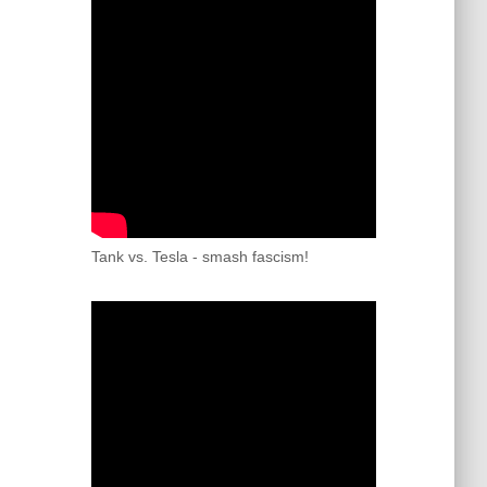
Tank vs. Tesla - smash fascism!