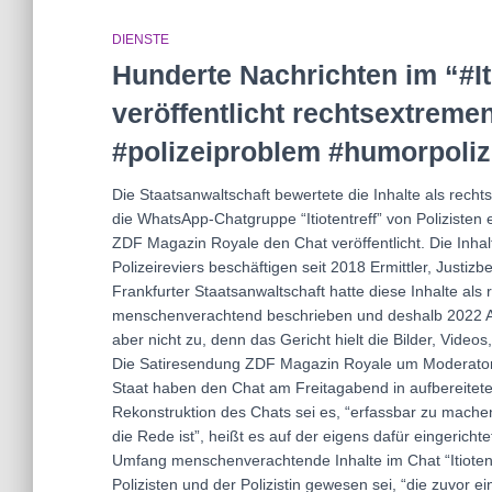
DIENSTE
Hunderte Nachrichten im “#I
veröffentlicht rechtsextremen
#polizeiproblem #humorpoli
Die Staatsanwaltschaft bewertete die Inhalte als rechtse
die WhatsApp-Chatgruppe “Itiotentreff” von Polizisten e
ZDF Magazin Royale den Chat veröffentlicht. Die Inh
Polizeireviers beschäftigen seit 2018 Ermittler, Justiz
Frankfurter Staatsanwaltschaft hatte diese Inhalte als 
menschenverachtend beschrieben und deshalb 2022 An
aber nicht zu, denn das Gericht hielt die Bilder, Videos,
Die Satiresendung ZDF Magazin Royale um Moderator
Staat haben den Chat am Freitagabend in aufbereiteter 
Rekonstruktion des Chats sei es, “erfassbar zu mache
die Rede ist”, heißt es auf der eigens dafür eingeric
Umfang menschenverachtende Inhalte im Chat “Itiotentre
Polizisten und der Polizistin gewesen sei, “die zuvor 