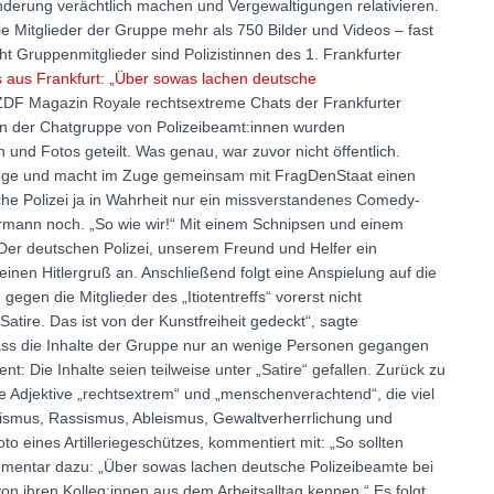
nderung verächtlich machen und Vergewaltigungen relativieren.
ie Mitglieder der Gruppe mehr als 750 Bilder und Videos – fast
 Gruppenmitglieder sind Polizistinnen des 1. Frankfurter
aus Frankfurt: „Über sowas lachen deutsche
 ZDF Magazin Royale rechtsextreme Chats der Frankfurter
) In der Chatgruppe von Polizeibeamt:innen wurden
d Fotos geteilt. Was genau, war zuvor nicht öffentlich.
ge und macht im Zuge gemeinsam mit FragDenStaat einen
utsche Polizei ja in Wahrheit nur ein missverstandenes Comedy-
ermann noch. „So wie wir!“ Mit einem Schnipsen und einem
„Der deutschen Polizei, unserem Freund und Helfer ein
nen Hitlergruß an. Anschließend folgt eine Anspielung auf die
egen die Mitglieder des „Itiotentreffs“ vorerst nicht
Satire. Das ist von der Kunstfreiheit gedeckt“, sagte
ss die Inhalte der Gruppe nur an wenige Personen gegangen
t: Die Inhalte seien teilweise unter „Satire“ gefallen. Zurück zu
die Adjektive „rechtsextrem“ und „menschenverachtend“, die viel
itismus, Rassismus, Ableismus, Gewaltverherrlichung und
to eines Artilleriegeschützes, kommentiert mit: „So sollten
mentar dazu: „Über sowas lachen deutsche Polizeibeamte bei
 von ihren Kolleg:innen aus dem Arbeitsalltag kennen.“ Es folgt