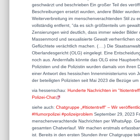
geschwärzt und beschrieben Ein großer Teil des veröff
Beschreibungen ersetzt wurden, andere Bilder wurden 
Weiterverbreitung im menschenverachtenden Stil zu e
vollständig entfernt, “da es sich größtenteils um gewal
Zensierungen wird deutlich, dass immer wieder Bilder 
Massenmord und sexualisierte Gewalt verherrlichen o
Geflüchtete verächtlich machen. (….) Die Staatsanwa
Oberlandesgericht (OLG) eingelegt. Eine Entscheidung
noch aus. Andernfalls könnte das OLG eine Hauptverhan
Polizisten und die Polizistin wurden damals von ihren 
einer Antwort des hessischen Innenministeriums von Ju
der beteiligten Polizisten seit Mai 2023 die Bezüge um
via hessenschau:
Hunderte Nachrichten im “Itiotentre
Polizei-Chat
siehe auch:
Chatgruppe „#Itiotentreff“ – Wir veröffent
#Humorpolizei #polizeiproblem
September 29, 2023 Fra
menschenverachtende Nachrichten per WhatsApp. Gem
gesamten Chatverlauf. Wir machen erstmals erfassbar,
ist. Bereits in den ersten Stunden ihrer Chatgruppe te