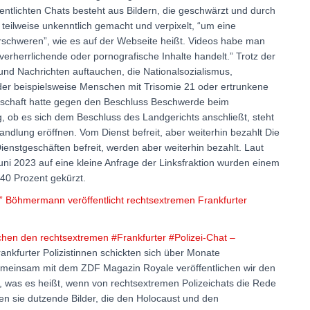
entlichten Chats besteht aus Bildern, die geschwärzt und durch
teilweise unkenntlich gemacht und verpixelt, “um eine
rschweren”, wie es auf der Webseite heißt. Videos habe man
tverherrlichende oder pornografische Inhalte handelt.” Trotz der
und Nachrichten auftauchen, die Nationalsozialismus,
der beispielsweise Menschen mit Trisomie 21 oder ertrunkene
ltschaft hatte gegen den Beschluss Beschwerde beim
, ob es sich dem Beschluss des Landgerichts anschließt, steht
dlung eröffnen. Vom Dienst befreit, aber weiterhin bezahlt Die
Dienstgeschäften befreit, werden aber weiterhin bezahlt. Laut
ni 2023 auf eine kleine Anfrage der Linksfraktion wurden einem
 40 Prozent gekürzt.
ff” Böhmermann veröffentlicht rechtsextremen Frankfurter
lichen den rechtsextremen #Frankfurter #Polizei-Chat –
nkfurter Polizistinnen schickten sich über Monate
einsam mit dem ZDF Magazin Royale veröffentlichen wir den
 was es heißt, wenn von rechtsextremen Polizeichats die Rede
ilen sie dutzende Bilder, die den Holocaust und den