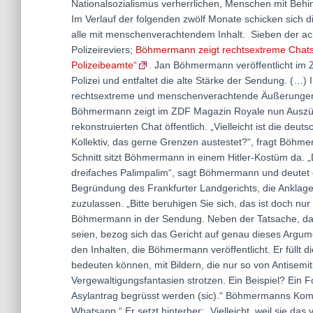
Nationalsozialismus verherrlichen, Menschen mit Behi
Im Verlauf der folgenden zwölf Monate schicken sich d
alle mit menschenverachtendem Inhalt. Sieben der acht
Polizeireviers;
Böhmermann zeigt rechtsextreme Chats 
Polizeibeamte“
. Jan Böhmermann veröffentlicht im
Polizei und entfaltet die alte Stärke der Sendung. (…
rechtsextreme und menschenverachtende Äußerungen un
Böhmermann zeigt im ZDF Magazin Royale nun Auszü
rekonstruierten Chat öffentlich. „Vielleicht ist die de
Kollektiv, das gerne Grenzen austestet?“, fragt Böhm
Schnitt sitzt Böhmermann in einem Hitler-Kostüm da. 
dreifaches Palimpalim“, sagt Böhmermann und deutet ei
Begründung des Frankfurter Landgerichts, die Anklage g
zuzulassen. „Bitte beruhigen Sie sich, das ist doch nur 
Böhmermann in der Sendung. Neben der Tatsache, da
seien, bezog sich das Gericht auf genau dieses Argumen
den Inhalten, die Böhmermann veröffentlicht. Er füllt 
bedeuten können, mit Bildern, die nur so von Antisem
Vergewaltigungsfantasien strotzen. Ein Beispiel? Ein Fo
Asylantrag begrüsst werden (sic).“ Böhmermanns Kom
Whatsapp.“ Er setzt hinterher: „Vielleicht, weil sie das