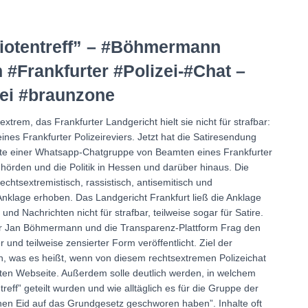
tiotentreff” – #Böhmermann
 #Frankfurter #Polizei-#Chat –
zei #braunzone
xtrem, das Frankfurter Landgericht hielt sie nicht für strafbar:
ines Frankfurter Polizeireviers. Jetzt hat die Satiresendung
alte einer Whatsapp-Chatgruppe von Beamten eines Frankfurter
behörden und die Politik in Hessen und darüber hinaus. Die
rechtsextremistisch, rassistisch, antisemitisch und
klage erhoben. Das Landgericht Frankfurt ließ die Anklage
 und Nachrichten nicht für strafbar, teilweise sogar für Satire.
 Jan Böhmermann und die Transparenz-Plattform Frag den
und teilweise zensierter Form veröffentlicht. Ziel der
n, was es heißt, wenn von diesem rechtsextremen Polizeichat
hteten Webseite. Außerdem solle deutlich werden, in welchem
ff” geteilt wurden und wie alltäglich es für die Gruppe der
einen Eid auf das Grundgesetz geschworen haben”. Inhalte oft