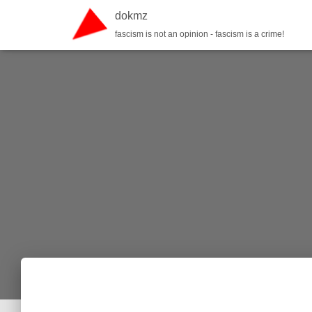
dokmz
fascism is not an opinion - fascism is a crime!