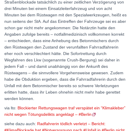
Straßenblockade tatsächlich zu einer zeitlichen Verzögerung von
drei Minuten bei einem Einsatzleiterfahrzeug und von acht
Minuten bei dem Rüstwagen mit den Spezialwerkzeugen, heißt es
nun seitens der StA. Auf das Eintreffen der Fahrzeuge sei es aber
schon gar nicht mehr angekommen: Die Notärztin hatte den
Angaben zufolge bereits – notfallmedizinisch vollkommen korrekt
– entschieden, dass eine Anhebung des Betonmischers durch
den Rüstwagen den Zustand der verunfallten Fahrradfahrerin
eher noch verschlechtert hätte. Die Sofortrettung durch
Wegfahren des Lkw (sogenannte Crush-Bergung) sei daher in
jedem Fall – und damit unabhängig von der Ankunft des
Rüstwagens – die sinnvollere Vorgehensweise gewesen. Zudem
habe die Obduktion ergeben, dass die Fahrradfahrerin durch den
Unfall mit dem Betonmischer bereits so schwere Verletzungen
erlitten hatte, dass ihr Leben ohnehin nicht mehr habe gerettet
werden können.
via lto:
Blockierter Rettungswagen traf verspätet ein “Kli­mak­leber”
nicht wegen Töt­ungs­de­likts ange­klagt – #Berlin
siehe dazu auch:
Radfahrerin tödlich verletzt – Bericht:
#KlimaBlockade hat #Notversorgung nach #Unfall in #Berlin nicht