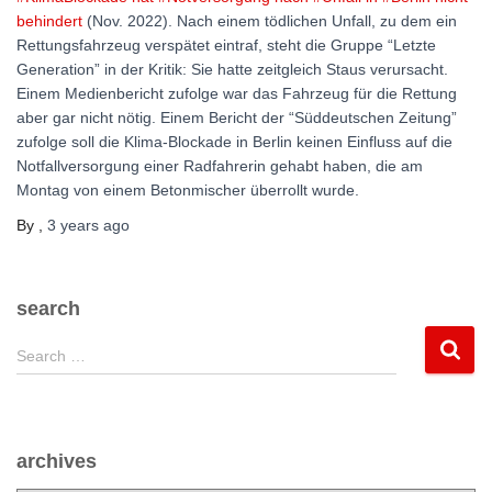
behindert
(Nov. 2022). Nach einem tödlichen Unfall, zu dem ein
Rettungsfahrzeug verspätet eintraf, steht die Gruppe “Letzte
Generation” in der Kritik: Sie hatte zeitgleich Staus verursacht.
Einem Medienbericht zufolge war das Fahrzeug für die Rettung
aber gar nicht nötig. Einem Bericht der “Süddeutschen Zeitung”
zufolge soll die Klima-Blockade in Berlin keinen Einfluss auf die
Notfallversorgung einer Radfahrerin gehabt haben, die am
Montag von einem Betonmischer überrollt wurde.
By
,
3 years
ago
search
S
Search …
e
a
r
c
archives
h