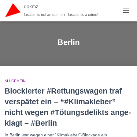
dokmz
fascism is not an opinion - fascism is a crime!
TOGGL
Berlin
ALLGEMEIN
Blockierter #Rettungswagen traf
verspätet ein – “#Kli­mak­leber”
nicht wegen #Töt­ungs­de­likts ange­
klagt – #Berlin
In Berlin war wegen einer “Klimakleber”-Blockade ein