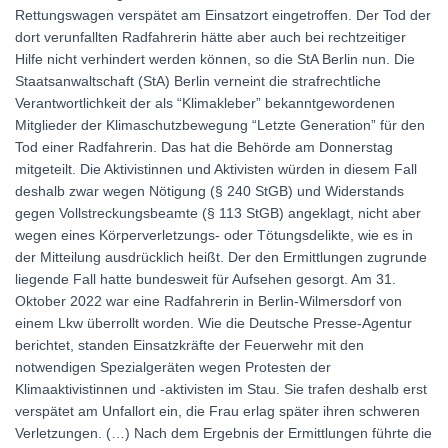
Rettungswagen verspätet am Einsatzort eingetroffen. Der Tod der
dort verunfallten Radfahrerin hätte aber auch bei rechtzeitiger
Hilfe nicht verhindert werden können, so die StA Berlin nun. Die
Staatsanwaltschaft (StA) Berlin verneint die strafrechtliche
Verantwortlichkeit der als “Klimakleber” bekanntgewordenen
Mitglieder der Klimaschutzbewegung “Letzte Generation” für den
Tod einer Radfahrerin. Das hat die Behörde am Donnerstag
mitgeteilt. Die Aktivistinnen und Aktivisten würden in diesem Fall
deshalb zwar wegen Nötigung (§ 240 StGB) und Widerstands
gegen Vollstreckungsbeamte (§ 113 StGB) angeklagt, nicht aber
wegen eines Körperverletzungs- oder Tötungsdelikte, wie es in
der Mitteilung ausdrücklich heißt. Der den Ermittlungen zugrunde
liegende Fall hatte bundesweit für Aufsehen gesorgt. Am 31.
Oktober 2022 war eine Radfahrerin in Berlin-Wilmersdorf von
einem Lkw überrollt worden. Wie die Deutsche Presse-Agentur
berichtet, standen Einsatzkräfte der Feuerwehr mit den
notwendigen Spezialgeräten wegen Protesten der
Klimaaktivistinnen und -aktivisten im Stau. Sie trafen deshalb erst
verspätet am Unfallort ein, die Frau erlag später ihren schweren
Verletzungen. (…) Nach dem Ergebnis der Ermittlungen führte die