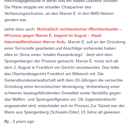
Reichstagsgebäude in Berlin und ein halbes Dutzend Schulen.
Die Pläne stoppte ein virtueller Chatpartner des
Verfassungsschutzes, an den Marvin E. in den AWD-Netzen
geraten war.
siehe dazu auch:
Mutmaßlich rechtsextremer #Bombenbastler –
#Prozess gegen Marvin E. beginnt im August – #awd
#atomwaffendivision #terror #cdu
. Marvin E. soll an der Gründung
einer Terrorzelle gearbeitet und Anschläge vorbereitet haben:
alles im Sinne eines “totalen Rassenkriegs”. Jetzt wird dem
Spangenberger der Prozess gemacht. Marvin E. muss sich ab
dem 2. August in Frankfurt vor Gericht verantworten. Das teilte
das Oberlandesgericht Frankfurt am Mittwoch mit. Die
Generalbundesanwaltschaft wirft dem 20-Jährigen die versuchte
Gründung einer terroristischen Vereinigung, Vorbereitung einer
schweren staatsgefährdenden Gewalttat sowie Verstöße gegen
das Waffen- und Sprengstoffgesetz vor. Ob Jugendstrafrecht
angewendet wird, entscheidet sich im Prozess Zur Tatzeit war der
Mann aus Spangenberg (Schwalm-Eder) 19 Jahre alt gewesen.
By
,
3 years
ago