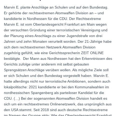
Marvin E. plante Anschläge an Schulen und auf den Bundestag.
Er gehörte der rechtsextremen Atomwaffen Division an – und
kandidierte in Nordhessen für die CDU. Der Rechtsextreme
Marvin E. ist vom Oberlandesgericht Frankfurt am Main wegen
der versuchten Gründung einer terroristischen Vereinigung und
der Planung eines Anschlags zu einer Jugendstrafe von drei
Jahren und zehn Monaten verurteilt worden. Der 21-Jährige habe
sich dem rechtsextremen Netzwerk Atomwaffen Division
zugehörig gefühlt, wie eine Gerichtssprecherin ZEIT ONLINE
bestätigte. Der Mann aus Nordhessen hat den Erkenntnissen des
Gerichts zufolge unter anderem mit selbst gebauten
Sprengsätzen Anschläge verüben wollen. Als mögliche Ziele soll
er sich Schulen und den Bundestag vorgestellt haben. Marvin E.
hatte allerdings nicht nur terroristische Ambitionen, sondern auch
lokalpolitische: 2021 kandidierte er bei den Kommunalwahlen im
nordhessischen Spangenberg als parteiloser Kandidat für die
CDU. (…) Bei der sogenannten Atomwaffen Division handelt es
sich um ein rechtsextremes Onlinenetzwerk, das ursprünglich aus
den USA stammt. Seit 2018 sind auch deutsche Rechtsextreme
im Namen der Gruppe aktiv. Wie das Oberlandesgericht Frankfurt