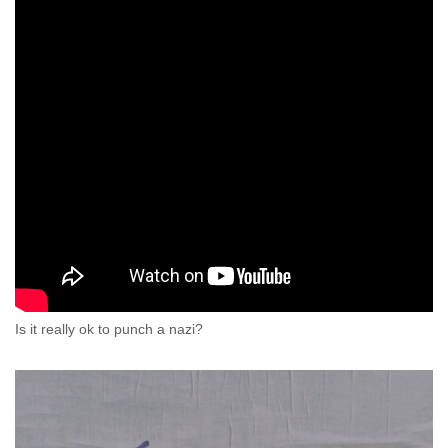
Is it really ok to punch a nazi?