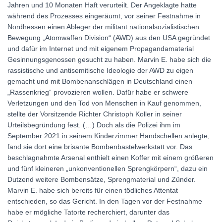
Jahren und 10 Monaten Haft verurteilt. Der Angeklagte hatte
während des Prozesses eingeräumt, vor seiner Festnahme in
Nordhessen einen Ableger der militant nationalsozialistischen
Bewegung „Atomwaffen Division“ (AWD) aus den USA gegründet
und dafür im Internet und mit eigenem Propagandamaterial
Gesinnungsgenossen gesucht zu haben. Marvin E. habe sich die
rassistische und antisemitische Ideologie der AWD zu eigen
gemacht und mit Bombenanschlägen in Deutschland einen
„Rassenkrieg“ provozieren wollen. Dafür habe er schwere
Verletzungen und den Tod von Menschen in Kauf genommen,
stellte der Vorsitzende Richter Christoph Koller in seiner
Urteilsbegründung fest. (…) Doch als die Polizei ihm im
September 2021 in seinem Kinderzimmer Handschellen anlegte,
fand sie dort eine brisante Bombenbastelwerkstatt vor. Das
beschlagnahmte Arsenal enthielt einen Koffer mit einem größeren
und fünf kleineren „unkonventionellen Sprengkörpern“, dazu ein
Dutzend weitere Bombensätze, Sprengmaterial und Zünder.
Marvin E. habe sich bereits für einen tödliches Attentat
entschieden, so das Gericht. In den Tagen vor der Festnahme
habe er mögliche Tatorte recherchiert, darunter das