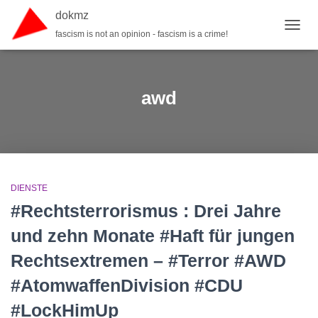
dokmz
fascism is not an opinion - fascism is a crime!
TOGGL
awd
DIENSTE
#Rechtsterrorismus : Drei Jahre
und zehn Monate #Haft für jungen
Rechtsextremen – #Terror #AWD
#AtomwaffenDivision #CDU
#LockHimUp