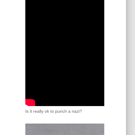
Is it really ok to punch a nazi?