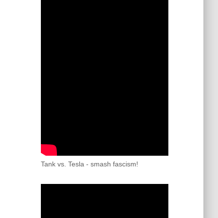
Tank vs. Tesla - smash fascism!