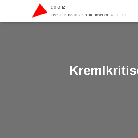
dokmz
fascism is not an opinion - fascism is a crime!
Kremlkriti