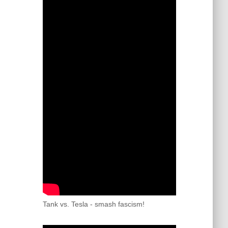
Tank vs. Tesla - smash fascism!