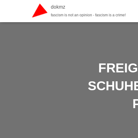
dokmz
fascism is not an opinion - fascism is a crime!
FREI
SCHUHB