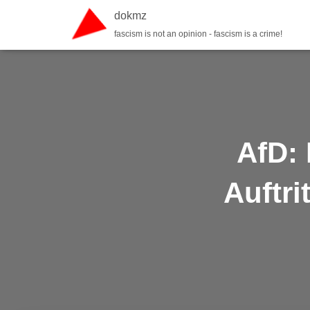
dokmz
fascism is not an opinion - fascism is a crime!
AfD: 
Auftr