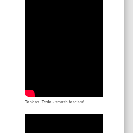
Tank vs. Tesla - smash fascism!