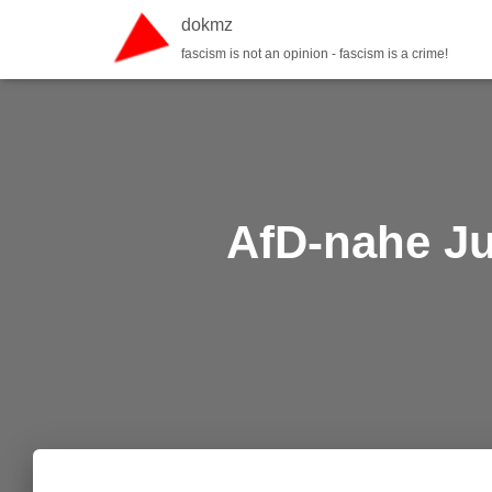
dokmz
fascism is not an opinion - fascism is a crime!
AfD-nahe Ju