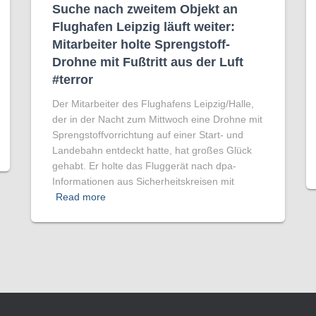
Suche nach zweitem Objekt an
Flughafen Leipzig läuft weiter:
Mitarbeiter holte Sprengstoff-
Drohne mit Fußtritt aus der Luft
#terror
Der Mitarbeiter des Flughafens Leipzig/Halle,
der in der Nacht zum Mittwoch eine Drohne mit
Sprengstoffvorrichtung auf einer Start- und
Landebahn entdeckt hatte, hat großes Glück
gehabt. Er holte das Fluggerät nach dpa-
Informationen aus Sicherheitskreisen mit
Read more