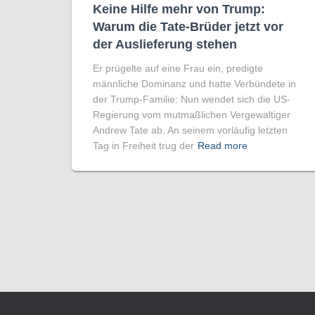
Keine Hilfe mehr von Trump:
Warum die Tate-Brüder jetzt vor
der Auslieferung stehen
Er prügelte auf eine Frau ein, predigte
männliche Dominanz und hatte Verbündete in
der Trump-Familie: Nun wendet sich die US-
Regierung vom mutmaßlichen Vergewaltiger
Andrew Tate ab. An seinem vorläufig letzten
Tag in Freiheit trug der
Read more