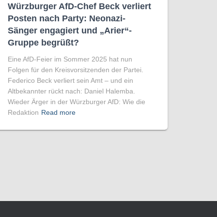
Würzburger AfD-Chef Beck verliert
Posten nach Party: Neonazi-
Sänger engagiert und „Arier“-
Gruppe begrüßt?
Eine AfD-Feier im Sommer 2025 hat nun
Folgen für den Kreisvorsitzenden der Partei.
Federico Beck verliert sein Amt – und ein
Altbekannter rückt nach: Daniel Halemba.
Wieder Ärger in der Würzburger AfD: Wie die
Redaktion
Read more