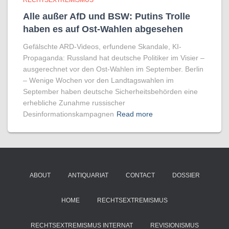
RECHTSEXTREMISMUS
Alle außer AfD und BSW: Putins Trolle
haben es auf Ost-Wahlen abgesehen
Gefälschte ARD-Videos, erfundene Skandale, KI-
Propaganda: Russland hat deutsche Politiker im Visier –
ausgerechnet vor den Ost-Wahlen im September. Berlin
– Wenige Wochen vor den Landtagswahlen im
September haben deutsche Sicherheitsbehörden eine
erhebliche Zunahme russischer
Desinformationskampagnen
Read more
ABOUT
ANTIQUARIAT
CONTACT
DOSSIER
HOME
RECHTSEXTREMISMUS
RECHTSEXTREMISMUS INTERNAT
REVISIONISMUS