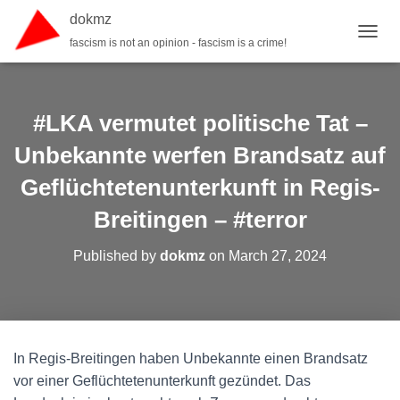
dokmz
fascism is not an opinion - fascism is a crime!
TOGGL
#LKA vermutet politische Tat –
Unbekannte werfen Brandsatz auf
Geflüchtetenunterkunft in Regis-
Breitingen – #terror
Published by
dokmz
on
March 27, 2024
In Regis-Breitingen haben Unbekannte einen Brandsatz
vor einer Geflüchtetenunterkunft gezündet. Das