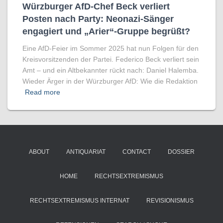
Würzburger AfD-Chef Beck verliert
Posten nach Party: Neonazi-Sänger
engagiert und „Arier“-Gruppe begrüßt?
Eine AfD-Feier im Sommer 2025 hat nun Folgen für den
Kreisvorsitzenden der Partei. Federico Beck verliert sein
Amt – und ein Altbekannter rückt nach: Daniel Halemba.
Wieder Ärger in der Würzburger AfD: Wie die Redaktion
Read more
ABOUT
ANTIQUARIAT
CONTACT
DOSSIER
HOME
RECHTSEXTREMISMUS
RECHTSEXTREMISMUS INTERNAT
REVISIONISMUS