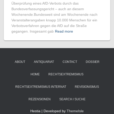
Überprüfung eines AfD-Verbots durch das
Bundesverfassungsgericht – auch an diesem
Wochenende.Bundesweit sind am Wochenende nach
Veranstalterangaben knapp 10.000 Menschen für ein
Verbotsverfahren gegen die AfD auf die Straße
gegangen. Insgesamt gab
Read more
ABOUT
ANTIQUARIAT
CONTACT
DOSSIER
HOME
RECHTSEXTREMISMUS
RECHTSEXTREMISMUS INTERNAT
REVISIONISMUS
REZENSIONEN
SEARCH / SUCHE
Hestia | Developed by
ThemeIsle