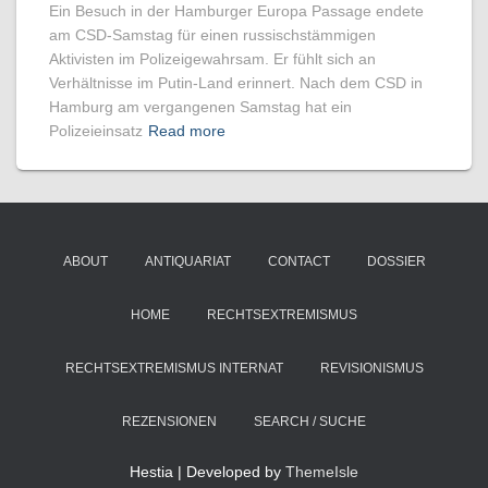
Ein Besuch in der Hamburger Europa Passage endete
am CSD-Samstag für einen russischstämmigen
Aktivisten im Polizeigewahrsam. Er fühlt sich an
Verhältnisse im Putin-Land erinnert. Nach dem CSD in
Hamburg am vergangenen Samstag hat ein
Polizeieinsatz
Read more
ABOUT
ANTIQUARIAT
CONTACT
DOSSIER
HOME
RECHTSEXTREMISMUS
RECHTSEXTREMISMUS INTERNAT
REVISIONISMUS
REZENSIONEN
SEARCH / SUCHE
Hestia | Developed by
ThemeIsle