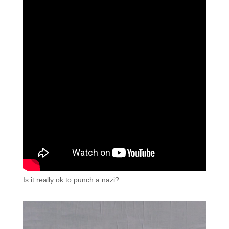
Is it really ok to punch a nazi?