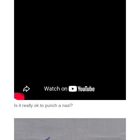
Is it really ok to punch a nazi?