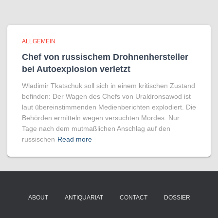
ALLGEMEIN
Chef von russischem Drohnenhersteller
bei Autoexplosion verletzt
Wladimir Tkatschuk soll sich in einem kritischen Zustand
befinden: Der Wagen des Chefs von Uraldronsawod ist
laut übereinstimmenden Medienberichten explodiert. Die
Behörden ermitteln wegen versuchten Mordes. Nur
Tage nach dem mutmaßlichen Anschlag auf den
russischen
Read more
ABOUT
ANTIQUARIAT
CONTACT
DOSSIER