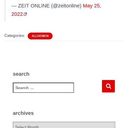
— ZEIT ONLINE (@zeitonline)
May 25,
2022
Categories:
ALLGEMEIN
search
S
e
a
r
c
archives
h
f
a