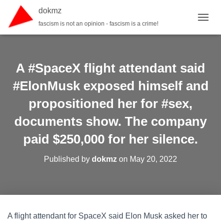
dokmz
fascism is not an opinion - fascism is a crime!
TOGGL
A #SpaceX flight attendant said
#ElonMusk exposed himself and
propositioned her for #sex,
documents show. The company
paid $250,000 for her silence.
Published by
dokmz
on
May 20, 2022
A flight attendant for SpaceX said Elon Musk asked her to