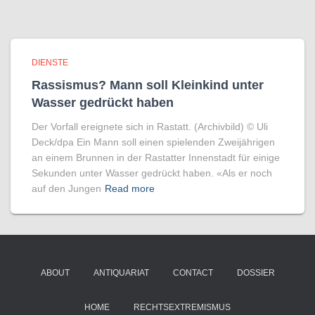
DIENSTE
Rassismus? Mann soll Kleinkind unter
Wasser gedrückt haben
Der Vorfall ereignete sich in Rastatt. (Archivbild) © Uli
Deck/​dpa Ein Mann soll einen spielenden Zweijährigen
an einem Brunnen in der Rastatter Innenstadt für einige
Sekunden unter Wasser gedrückt haben. «Als er noch
auf den Jungen
Read more
ABOUT
ANTIQUARIAT
CONTACT
DOSSIER
HOME
RECHTSEXTREMISMUS