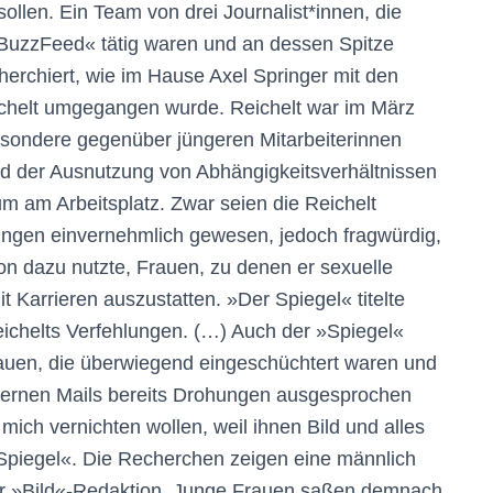
sollen. Ein Team von drei Journalist*innen, die
»BuzzFeed« tätig waren und an dessen Spitze
echerchiert, wie im Hause Axel Springer mit den
chelt umgegangen wurde. Reichelt war im März
esondere gegenüber jüngeren Mitarbeiterinnen
 der Ausnutzung von Abhängigkeitsverhältnissen
 am Arbeitsplatz. Zwar seien die Reichelt
ungen einvernehmlich gewesen, jedoch fragwürdig,
on dazu nutzte, Frauen, zu denen er sexuelle
 Karrieren auszustatten. »Der Spiegel« titelte
eichelts Verfehlungen. (…) Auch der »Spiegel«
rauen, die überwiegend eingeschüchtert waren und
internen Mails bereits Drohungen ausgesprochen
 mich vernichten wollen, weil ihnen Bild und alles
er »Spiegel«. Die Recherchen zeigen eine männlich
der »Bild«-Redaktion. Junge Frauen saßen demnach