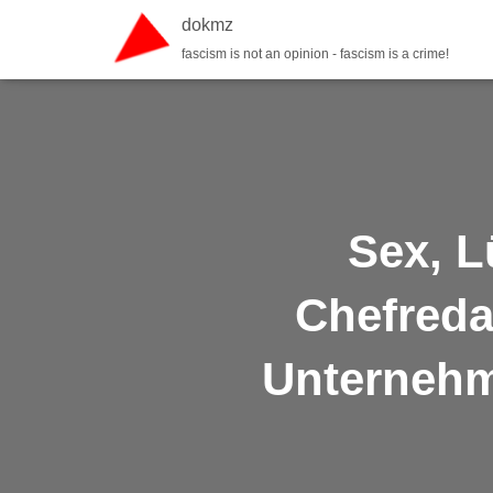
dokmz
fascism is not an opinion - fascism is a crime!
Sex, L
Chefreda
Unternehme