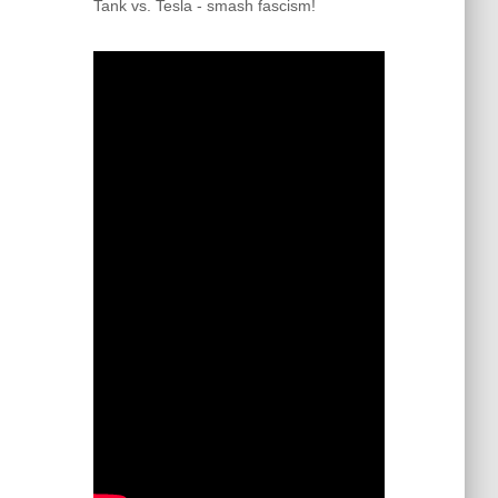
Tank vs. Tesla - smash fascism!