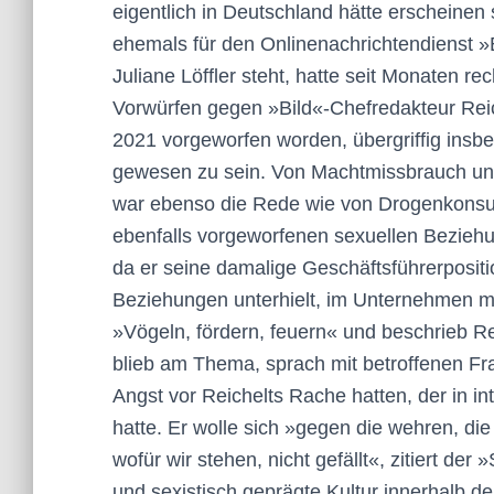
eigentlich in Deutschland hätte erscheinen 
ehemals für den Onlinenachrichtendienst 
Juliane Löffler steht, hatte seit Monaten r
Vorwürfen gegen »Bild«-Chefredakteur Rei
2021 vorgeworfen worden, übergriffig insb
gewesen zu sein. Von Machtmissbrauch und
war ebenso die Rede wie von Drogenkonsum
ebenfalls vorgeworfenen sexuellen Bezieh
da er seine damalige Geschäftsführerpositi
Beziehungen unterhielt, im Unternehmen mit
»Vögeln, fördern, feuern« und beschrieb R
blieb am Thema, sprach mit betroffenen F
Angst vor Reichelts Rache hatten, der in 
hatte. Er wolle sich »gegen die wehren, die
wofür wir stehen, nicht gefällt«, zitiert d
und sexistisch geprägte Kultur innerhalb 