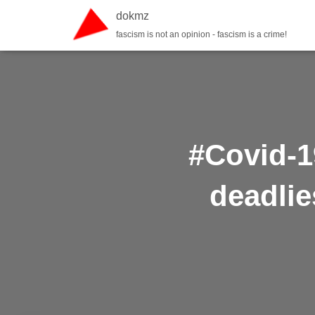
dokmz
fascism is not an opinion - fascism is a crime!
#Covid-1
deadlie