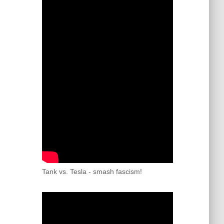
Tank vs. Tesla - smash fascism!