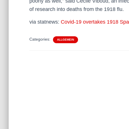
poorly as well,” said Cécile Viboud, an inf
of research into deaths from the 1918 flu.
via statnews:
Covid-19 overtakes 1918 Spani
Categories:
ALLGEMEIN