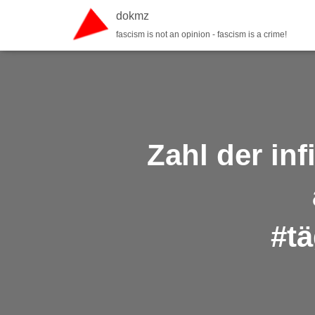
dokmz
fascism is not an opinion - fascism is a crime!
Zahl der inf
#t