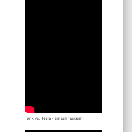
Tank vs. Tesla - smash fascism!