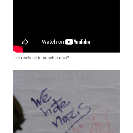
Is it really ok to punch a nazi?