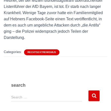
Hebner, bei der letzten Bundestagswahl überraschender
Listenführer der AfD Bayern, ist tot. Er starb nach langer
Krankheit. Wenige Tage zuvor hatte ein Familienmitglied
auf Hebners Facebook-Seite einen Text veröffentlicht, in
dem es auch um angebliche Attacken durch „die Antifa“
ging – die Polizei widersprach jedoch Teilen der
Darstellung.
Categories:
RECHTSEXTREMISMUS
search
S
Search …
e
a