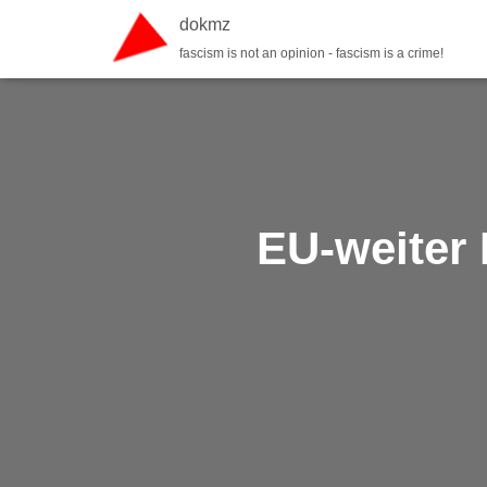
dokmz
fascism is not an opinion - fascism is a crime!
EU-weiter