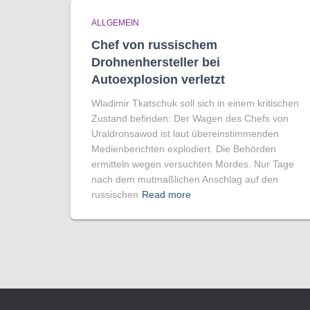
ALLGEMEIN
Chef von russischem
Drohnenhersteller bei
Autoexplosion verletzt
Wladimir Tkatschuk soll sich in einem kritischen
Zustand befinden: Der Wagen des Chefs von
Uraldronsawod ist laut übereinstimmenden
Medienberichten explodiert. Die Behörden
ermitteln wegen versuchten Mordes. Nur Tage
nach dem mutmaßlichen Anschlag auf den
russischen
Read more