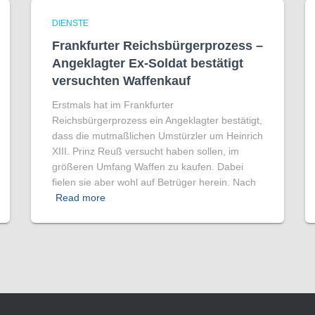
DIENSTE
Frankfurter Reichsbürgerprozess –
Angeklagter Ex-Soldat bestätigt
versuchten Waffenkauf
Erstmals hat im Frankfurter
Reichsbürgerprozess ein Angeklagter bestätigt,
dass die mutmaßlichen Umstürzler um Heinrich
XIII. Prinz Reuß versucht haben sollen, im
größeren Umfang Waffen zu kaufen. Dabei
fielen sie aber wohl auf Betrüger herein. Nach
Read more