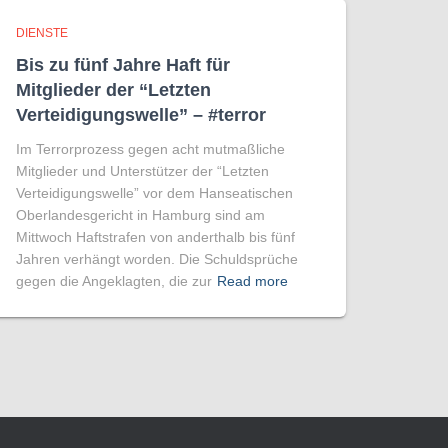
DIENSTE
Bis zu fünf Jahre Haft für
Mitglieder der “Letzten
Verteidigungswelle” – #terror
Im Terrorprozess gegen acht mutmaßliche
Mitglieder und Unterstützer der “Letzten
Verteidigungswelle” vor dem Hanseatischen
Oberlandesgericht in Hamburg sind am
Mittwoch Haftstrafen von anderthalb bis fünf
Jahren verhängt worden. Die Schuldsprüche
gegen die Angeklagten, die zur
Read more