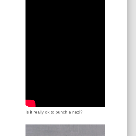
Is it really ok to punch a nazi?