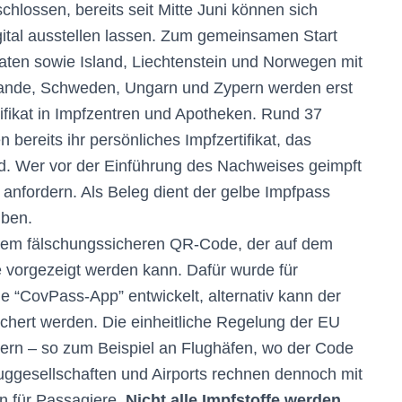
hlossen, bereits seit Mitte Juni können sich
ital ausstellen lassen. Zum gemeinsamen Start
ten sowie Island, Liechtenstein und Norwegen mit
rlande, Schweden, Ungarn und Zypern werden erst
ifikat in Impfzentren und Apotheken. Rund 37
bereits ihr persönliches Impfzertifikat, das
rd. Wer vor der Einführung des Nachweises geimpft
anfordern. Als Beleg dient der gelbe Impfpass
iben.
inem fälschungssicheren QR-Code, der auf dem
 vorgezeigt werden kann. Dafür wurde für
e “CovPass-App” entwickelt, alternativ kann der
hert werden. Die einheitliche Regelung der EU
ichtern – so zum Beispiel an Flughäfen, wo der Code
uggesellschaften und Airports rechnen dennoch mit
n für Passagiere.
Nicht alle Impfstoffe werden