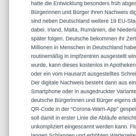
hatte die Entwicklung besonders früh abgesc
Bürgerinnen und Bürger ihren Nachweis dig
sind neben Deutschland weitere 19 EU-Staa
dabei. Irland, Malta, Rumänien, die Niede
später folgen. Deutsche bekommen ihr Zert
Millionen in Menschen in Deutschland haben 
routinemäßig in Impfzentren ausgestellt wi
wurde, kann dieses kostenlos in Apotheken 
oder ein vom Hausarzt ausgestelltes Schre
Der digitale Nachweis besteht dann aus e
Smartphone oder in ausgedruckter Variante
deutsche Bürgerinnen und Bürger eigens di
QR-Code in der “Corona-Warn-App” gespeic
soll damit in erster Linie die Abläufe erle
unkompliziert eingescannt werden kann. Fl
langen Schlangen und erhöhten Wartezeite