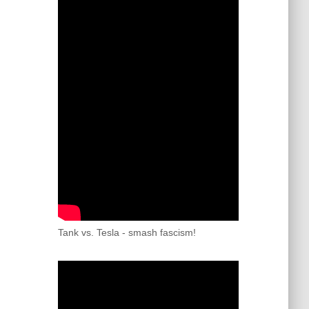
Tank vs. Tesla - smash fascism!