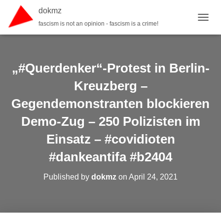
dokmz
fascism is not an opinion - fascism is a crime!
TOGGL
„#Querdenker“-Protest in Berlin-
Kreuzberg –
Gegendemonstranten blockieren
Demo-Zug – 250 Polizisten im
Einsatz – #covidioten
#dankeantifa #b2404
Published by
dokmz
on
April 24, 2021