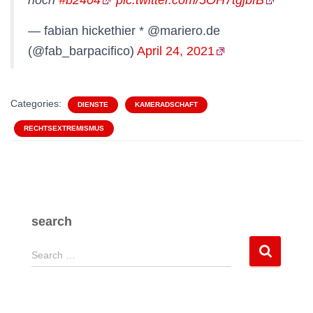
noch
#b2404
pic.twitter.com/5OH7tgjbfB
— fabian hickethier * @mariero.de
(@fab_barpacifico)
April 24, 2021
Categories:
DIENSTE
KAMERADSCHAFT
RECHTSEXTREMISMUS
search
S
Search …
e
a
r
c