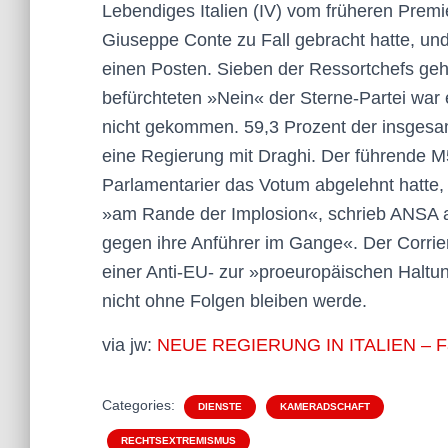
Lebendiges Italien (IV) vom früheren Premie
Giuseppe Conte zu Fall gebracht hatte, und
einen Posten. Sieben der Ressortchefs geh
befürchteten »Nein« der Sterne-Partei wa
nicht gekommen. 59,3 Prozent der insgesam
eine Regierung mit Draghi. Der führende M5
Parlamentarier das Votum abgelehnt hatte, 
»am Rande der Implosion«, schrieb ANSA 
gegen ihre Anführer im Gange«. Der Corrie
einer Anti-EU- zur »proeuropäischen Haltu
nicht ohne Folgen bleiben werde.
via jw:
NEUE REGIERUNG IN ITALIEN – Fa
Categories:
DIENSTE
KAMERADSCHAFT
RECHTSEXTREMISMUS