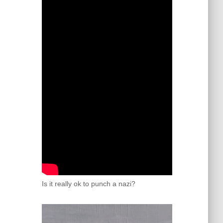
Is it really ok to punch a nazi?