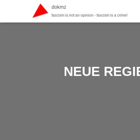
dokmz
fascism is not an opinion - fascism is a crime!
NEUE REGIE