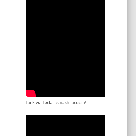
Tank vs. Tesla - smash fascism!