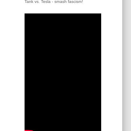
Tank vs. Tesla - smash fascism!