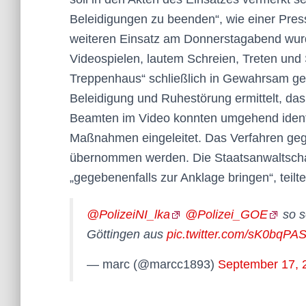
Beleidigungen zu beenden“, wie einer Pres
weiteren Einsatz am Donnerstagabend wurd
Videospielen, lautem Schreien, Treten un
Treppenhaus“ schließlich in Gewahrsam 
Beleidigung und Ruhestörung ermittelt, das
Beamten im Video konnten umgehend identif
Maßnahmen eingeleitet. Das Verfahren gege
übernommen werden. Die Staatsanwaltschaft 
„gegebenenfalls zur Anklage bringen“, teilte 
@PolizeiNI_lka
@Polizei_GOE
so s
Göttingen aus
pic.twitter.com/sK0bqPAS
— marc (@marcc1893)
September 17, 