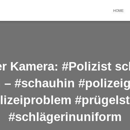
HOME
r Kamera: #Polizist s
– #schauhin #polizei
lizeiproblem #prügelst
#schlägerinuniform