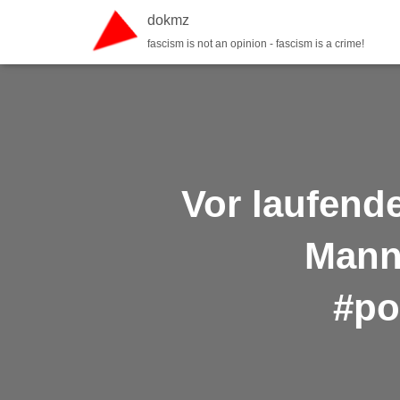
dokmz
fascism is not an opinion - fascism is a crime!
Vor laufende
Mann 
#po