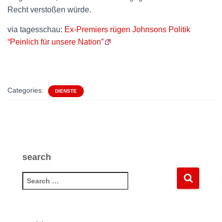
Recht verstoßen würde.
via tagesschau:
Ex-Premiers rügen Johnsons Politik
“Peinlich für unsere Nation”
Categories:
DIENSTE
search
S
e
a
r
c