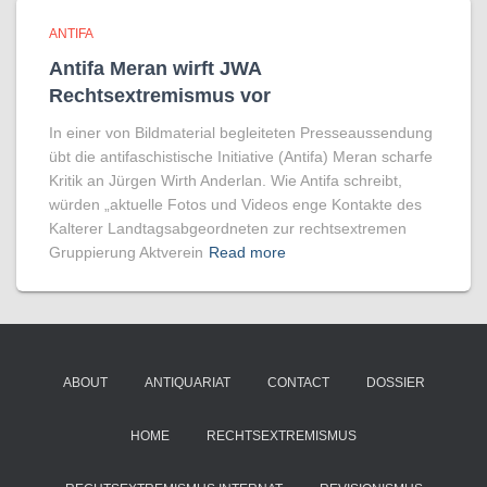
ANTIFA
Antifa Meran wirft JWA
Rechtsextremismus vor
In einer von Bildmaterial begleiteten Presseaussendung
übt die antifaschistische Initiative (Antifa) Meran scharfe
Kritik an Jürgen Wirth Anderlan. Wie Antifa schreibt,
würden „aktuelle Fotos und Videos enge Kontakte des
Kalterer Landtagsabgeordneten zur rechtsextremen
Gruppierung Aktverein
Read more
ABOUT
ANTIQUARIAT
CONTACT
DOSSIER
HOME
RECHTSEXTREMISMUS