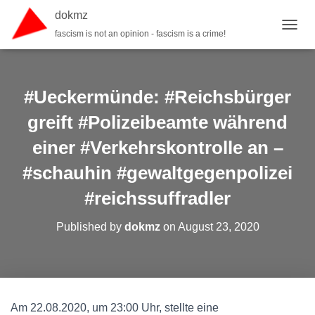
dokmz
fascism is not an opinion - fascism is a crime!
TOGGL
#Ueckermünde: #Reichsbürger
greift #Polizeibeamte während
einer #Verkehrskontrolle an –
#schauhin #gewaltgegenpolizei
#reichssuffradler
Published by
dokmz
on
August 23, 2020
Am 22.08.2020, um 23:00 Uhr, stellte eine