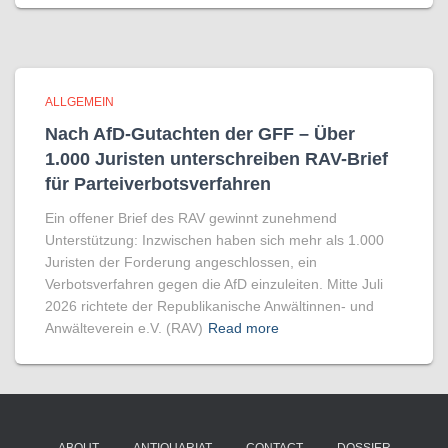
ALLGEMEIN
Nach AfD-Gutachten der GFF – Über
1.000 Juristen unter­sch­reiben RAV-Brief
für Par­tei­ver­bots­ver­fahren
Ein offener Brief des RAV gewinnt zunehmend
Unterstützung: Inzwischen haben sich mehr als 1.000
Juristen der Forderung angeschlossen, ein
Verbotsverfahren gegen die AfD einzuleiten. Mitte Juli
2026 richtete der Republikanische Anwältinnen- und
Anwälteverein e.V. (RAV)
Read more