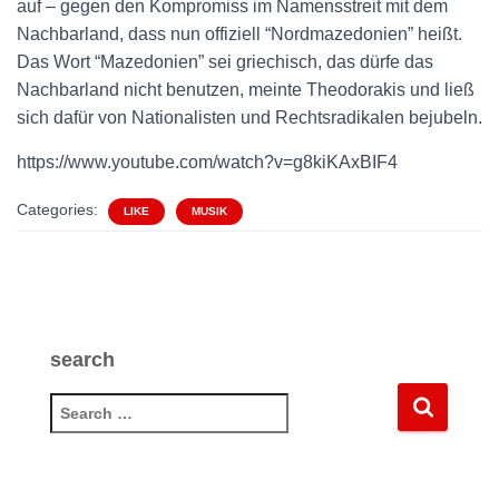
auf – gegen den Kompromiss im Namensstreit mit dem
Nachbarland, dass nun offiziell “Nordmazedonien” heißt.
Das Wort “Mazedonien” sei griechisch, das dürfe das
Nachbarland nicht benutzen, meinte Theodorakis und ließ
sich dafür von Nationalisten und Rechtsradikalen bejubeln.
https://www.youtube.com/watch?v=g8kiKAxBIF4
Categories:
LIKE
MUSIK
search
S
e
a
r