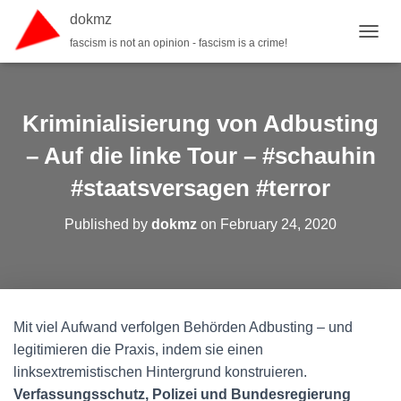
dokmz
fascism is not an opinion - fascism is a crime!
TOGGL
Kriminialisierung von Adbusting
– Auf die linke Tour – #schauhin
#staatsversagen #terror
Published by
dokmz
on
February 24, 2020
Mit viel Aufwand verfolgen Behörden Adbusting – und
legitimieren die Praxis, indem sie einen
linksextremistischen Hintergrund konstruieren.
Verfassungsschutz, Polizei und Bundesregierung