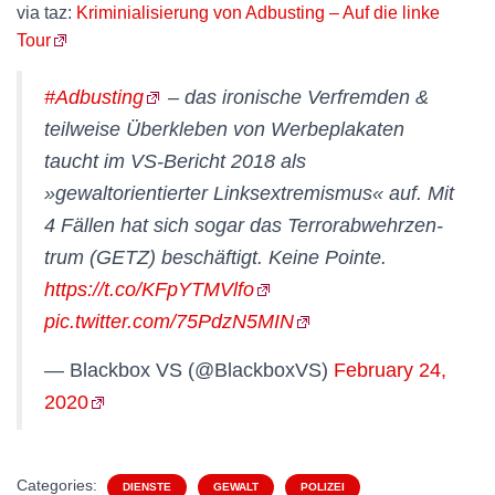
via taz:
Kriminialisierung von Adbusting – Auf die linke
Tour
#Adbusting
– das ironische Verfremden &
teilweise Überkleben von Werbeplakaten
taucht im VS-Bericht 2018 als
»gewaltorientierter Linksextremismus« auf. Mit
4 Fällen hat sich sogar das Terrorabwehrzen­
trum (GETZ) beschäftigt. Keine Pointe.
https://t.co/KFpYTMVlfo
pic.twitter.com/75PdzN5MIN
— Blackbox VS (@BlackboxVS)
February 24,
2020
Categories:
DIENSTE
GEWALT
POLIZEI