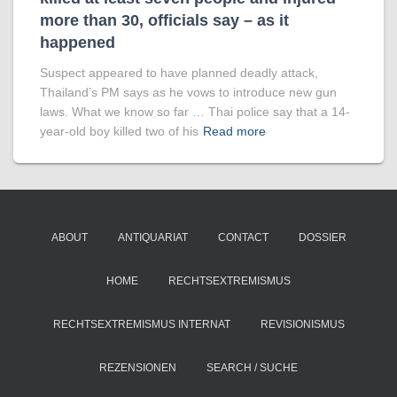
more than 30, officials say – as it
happened
Suspect appeared to have planned deadly attack,
Thailand’s PM says as he vows to introduce new gun
laws. What we know so far … Thai police say that a 14-
year-old boy killed two of his
Read more
ABOUT
ANTIQUARIAT
CONTACT
DOSSIER
HOME
RECHTSEXTREMISMUS
RECHTSEXTREMISMUS INTERNAT
REVISIONISMUS
REZENSIONEN
SEARCH / SUCHE