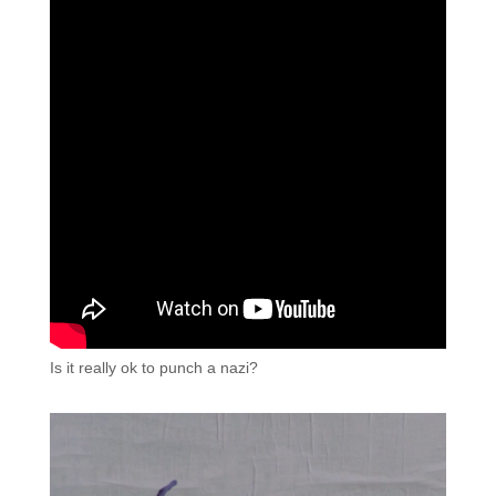
Is it really ok to punch a nazi?