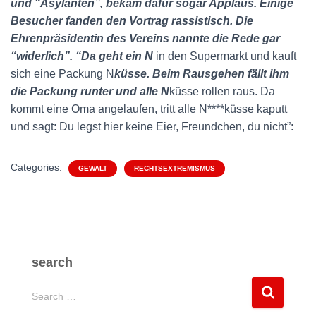
und “Asylanten”, bekam dafür sogar Applaus. Einige
Besucher fanden den Vortrag rassistisch. Die
Ehrenpräsidentin des Vereins nannte die Rede gar
“widerlich”. “Da geht ein N
in den Supermarkt und kauft
sich eine Packung N
küsse. Beim Rausgehen fällt ihm
die Packung runter und alle N
küsse rollen raus. Da
kommt eine Oma angelaufen, tritt alle N****küsse kaputt
und sagt: Du legst hier keine Eier, Freundchen, du nicht”:
Categories:
GEWALT
RECHTSEXTREMISMUS
search
S
Search …
e