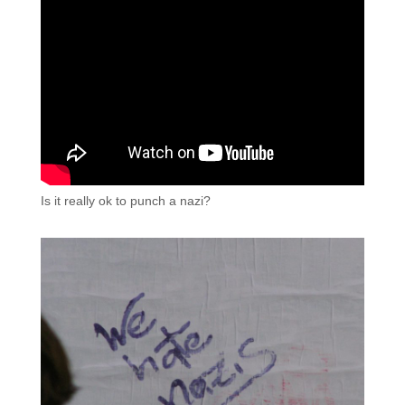
Is it really ok to punch a nazi?