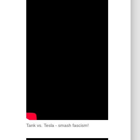
Tank vs. Tesla - smash fascism!