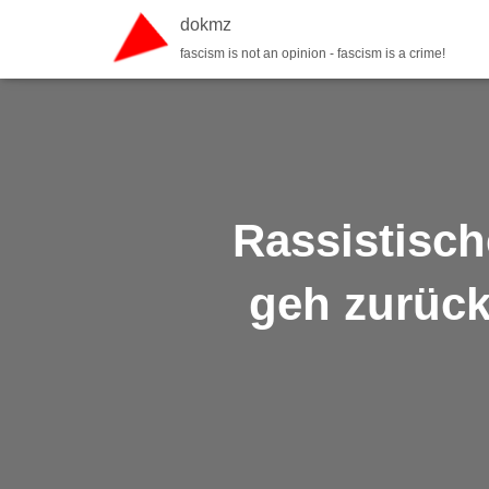
dokmz
fascism is not an opinion - fascism is a crime!
Rassistisch
geh zurück