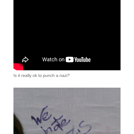
Is it really ok to punch a nazi?