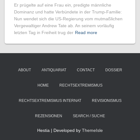
Er prügelte auf eine Frau ein, predigte männliche
Dominanz und hatte Verbündete in der Trump-Familie:
Nun wendet sich die US-Regierung vom mutmaßlichen
Vergewaltiger Andrew Tate ab. An seinem vorläufig
letzten Tag in Freiheit trug der
Read more
ABOUT
ANTIQUARIAT
CONTACT
DOSSIER
HOME
RECHTSEXTREMISMUS
RECHTSEXTREMISMUS INTERNAT
REVISIONISMUS
REZENSIONEN
SEARCH / SUCHE
Hestia | Developed by
ThemeIsle