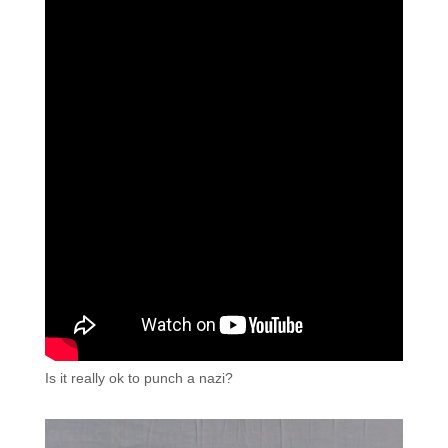
Is it really ok to punch a nazi?