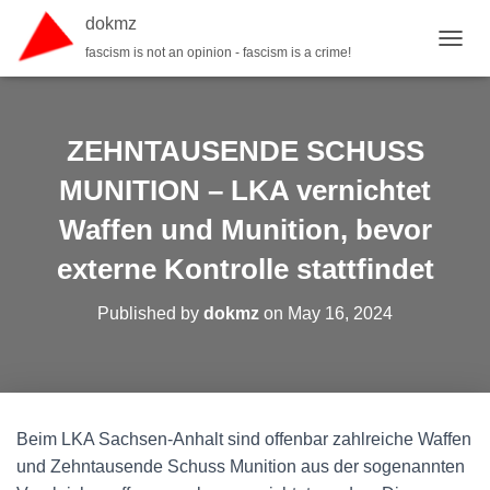
dokmz
fascism is not an opinion - fascism is a crime!
TOGGL
ZEHNTAUSENDE SCHUSS
MUNITION – LKA vernichtet
Waffen und Munition, bevor
externe Kontrolle stattfindet
Published by
dokmz
on
May 16, 2024
Beim LKA Sachsen-Anhalt sind offenbar zahlreiche Waffen
und Zehntausende Schuss Munition aus der sogenannten