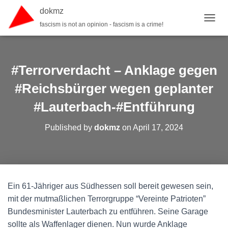
dokmz
fascism is not an opinion - fascism is a crime!
TOGGL
#Terrorverdacht – Anklage gegen
#Reichsbürger wegen geplanter
#Lauterbach-#Entführung
Published by
dokmz
on
April 17, 2024
Ein 61-Jähriger aus Südhessen soll bereit gewesen sein,
mit der mutmaßlichen Terrorgruppe “Vereinte Patrioten”
Bundesminister Lauterbach zu entführen. Seine Garage
sollte als Waffenlager dienen. Nun wurde Anklage