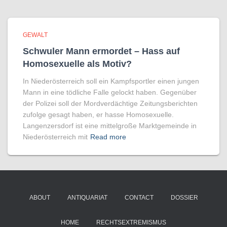
GEWALT
Schwuler Mann ermordet – Hass auf
Homo­sexuelle als Motiv?
In Niederösterreich soll ein Kampfsportler einen jungen
Mann in eine tödliche Falle gelockt haben. Gegenüber
der Polizei soll der Mordverdächtige Zeitungsberichten
zufolge gesagt haben, er hasse Homosexuelle.
Langenzersdorf ist eine mittelgroße Marktgemeinde in
Niederösterreich mit
Read more
ABOUT
ANTIQUARIAT
CONTACT
DOSSIER
HOME
RECHTSEXTREMISMUS