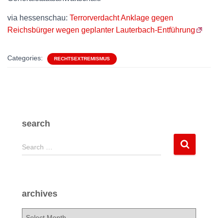
via hessenschau:
Terrorverdacht Anklage gegen
Reichsbürger wegen geplanter Lauterbach-Entführung
Categories:
RECHTSEXTREMISMUS
search
S
Search …
e
a
r
c
archives
h
f
a